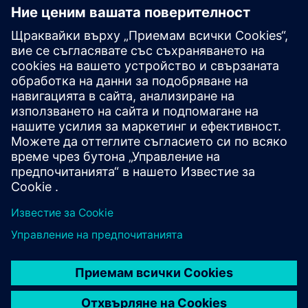
CASE STUDY
Automated circuit board vibration
analysis reduces errors and results
in 100x faster process
Фирма:
Design Automation Associates
Местоположение:
Suffield, Connecticut, United States
Софтуер на Сименс:
NX, Simcenter 3D Solutions