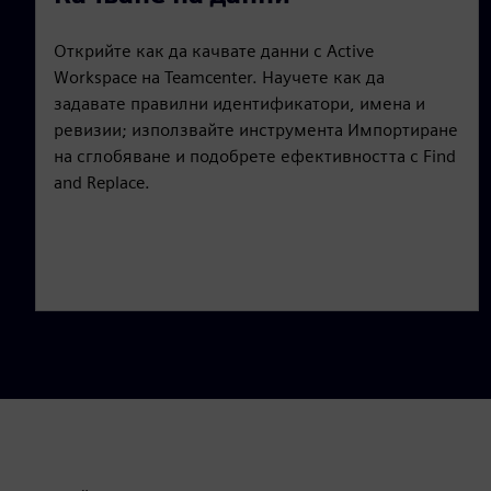
a
t
t
P
t
y
e
t
e
Открийте как да качвате данни с Active
i
r
Workspace на Teamcenter. Научете как да
n
f
задавате правилни идентификатори, имена и
g
u
ревизии; използвайте инструмента Импортиране
s
l
на сглобяване и подобрете ефективността с Find
and Replace.
l
s
c
r
e
e
n