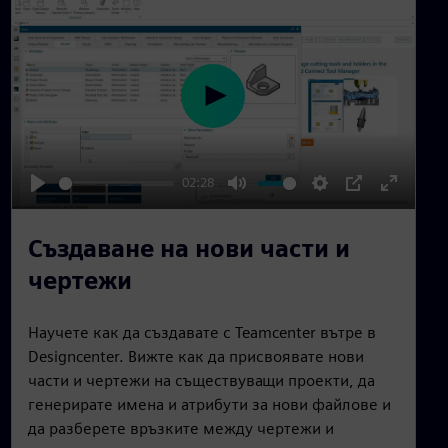
n
P
l
a
02:28
y
P
M
S
P
E
l
u
e
I
n
Създаване на нови части и
a
t
t
P
t
чертежи
y
e
t
e
i
r
Научете как да създавате с Teamcenter вътре в
n
f
Designcenter. Вижте как да присвоявате нови
g
u
части и чертежи на съществуващи проекти, да
s
l
генерирате имена и атрибути за нови файлове и
l
да разберете връзките между чертежи и