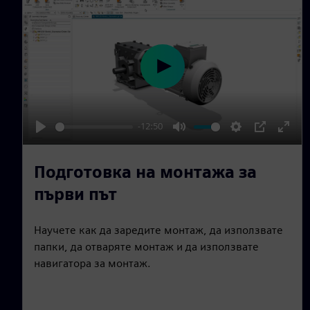
n
P
l
a
-12:50
y
P
M
S
P
E
l
u
e
I
n
Подготовка на монтажа за
a
t
t
P
t
първи път
y
e
t
e
i
r
Научете как да заредите монтаж, да използвате
n
f
папки, да отваряте монтаж и да използвате
g
u
навигатора за монтаж.
s
l
l