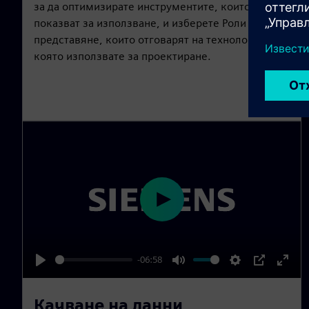
g
u
за да оптимизирате инструментите, които се
s
l
показват за използване, и изберете Роли за
представяне, които отговарят на технологията,
l
която използвате за проектиране.
s
c
r
e
e
n
P
l
a
-06:58
y
P
M
S
P
E
l
u
e
I
n
Качване на данни