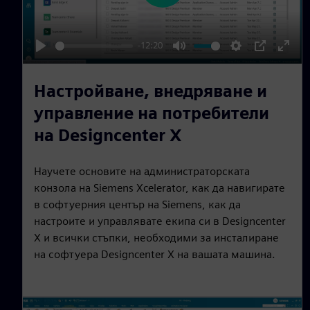
l
a
-12:20
y
P
M
S
P
E
l
u
e
I
n
Настройване, внедряване и
a
t
t
P
t
управление на потребители
y
e
t
e
на Designcenter X
i
r
n
f
Научете основите на администраторската
g
u
конзола на Siemens Xcelerator, как да навигирате
s
l
в софтуерния център на Siemens, как да
l
настроите и управлявате екипа си в Designcenter
s
X и всички стъпки, необходими за инсталиране
c
на софтуера Designcenter X на вашата машина.
r
e
e