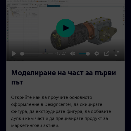
n
P
l
a
-13:27
y
P
M
S
P
E
l
u
e
I
n
Моделиране на част за първи
a
t
t
P
t
път
y
e
t
e
i
r
Открийте как да проучите основното
n
f
оформление в Designcenter, да скицирате
g
u
фигура, да екструдирате фигура, да добавите
s
l
дупки към част и да прецизирате продукт за
l
маркетингови активи.