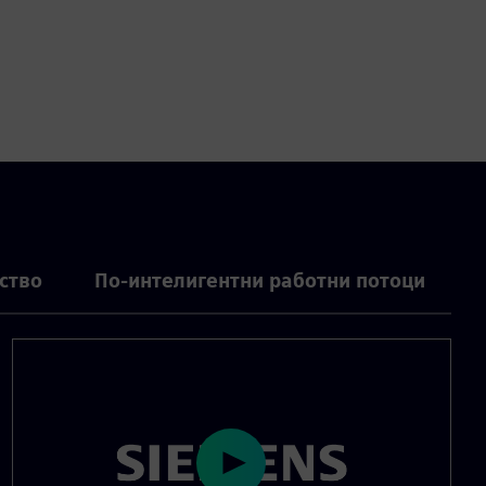
ство
По-интелигентни работни потоци
P