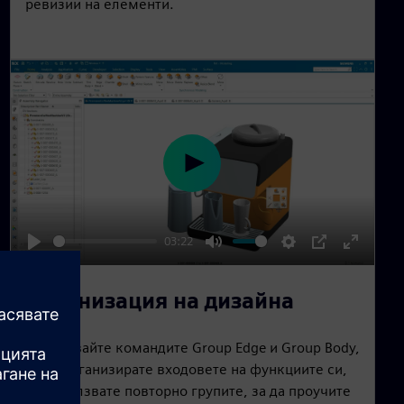
s
ревизии на елементи.
c
r
e
e
n
P
l
a
03:22
y
P
M
S
P
E
l
u
e
I
n
Организация на дизайна
a
t
t
P
t
y
e
t
e
Използвайте командите Group Edge и Group Body,
i
r
за да организирате входовете на функциите си,
n
f
да използвате повторно групите, за да проучите