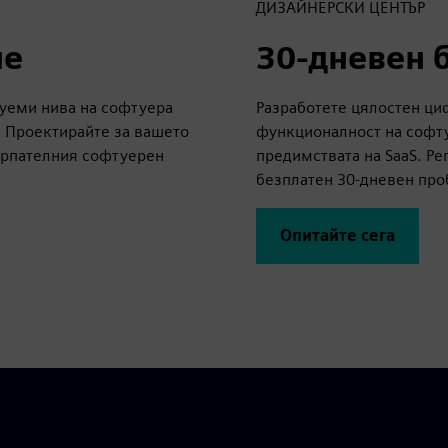
ДИЗАЙНЕРСКИ ЦЕНТЪР
не
30-дневен 
уеми нива на софтуера
Разработете цялостен ци
m. Проектирайте за вашето
функционалност на софту
черпателния софтуерен
предимствата на SaaS. Ре
безплатен 30-дневен про
Опитайте сега