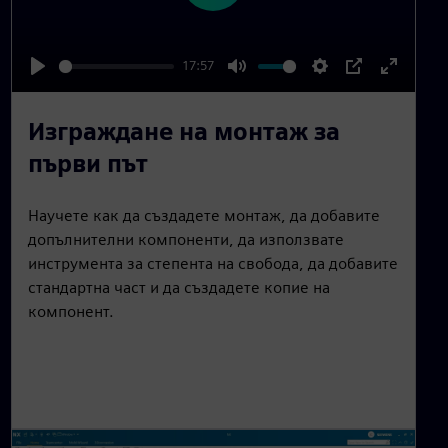
l
a
17:57
y
P
M
S
P
E
l
u
e
I
n
Изграждане на монтаж за
a
t
t
P
t
първи път
y
e
t
e
i
r
Научете как да създадете монтаж, да добавите
n
f
допълнителни компоненти, да използвате
g
u
инструмента за степента на свобода, да добавите
s
l
стандартна част и да създадете копие на
l
компонент.
s
c
r
e
e