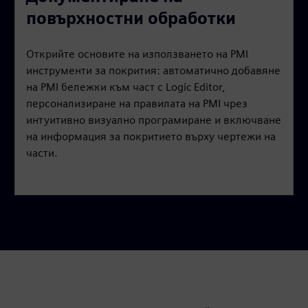
a
t
t
P
t
повърхностни обработки
y
e
t
e
i
r
Открийте основите на използването на PMI
n
f
инструменти за покрития: автоматично добавяне
g
u
на PMI бележки към част с Logic Editor,
s
l
персонализиране на правилата на PMI чрез
l
интуитивно визуално програмиране и включване
s
на информация за покритието върху чертежи на
c
части.
r
e
e
n