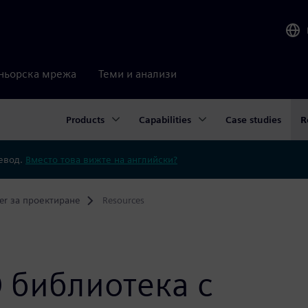
ньорска мрежа
Теми и анализи
Products
Capabilities
Case studies
R
ревод.
Вместо това вижте на английски?
er за проектиране
Resources
 библиотека с