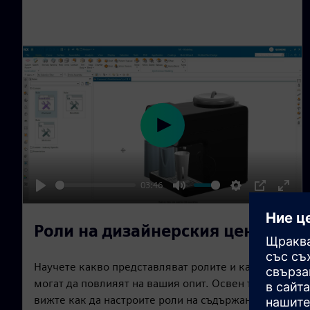
s
c
r
e
e
n
P
l
a
03:46
y
P
M
S
P
E
l
u
e
I
n
Роли на дизайнерския център
a
t
t
P
t
y
e
t
e
Научете какво представляват ролите и как те
i
r
могат да повлияят на вашия опит. Освен това
n
f
вижте как да настроите роли на съдържанието,