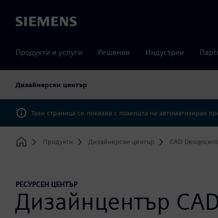
Siemens
Продукти и услуги
Решения
Индустрии
Парт
Дизайнерски център
Тази страница се показва с помощта на автоматизиран п
Продукти
Дизайнерски център
CAD Designcent
Home
РЕСУРСЕН ЦЕНТЪР
Дизайнцентър CAD