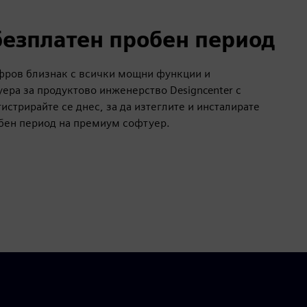
безплатен пробен период
фров близнак с всички мощни функции и
ера за продуктово инженерство Designcenter с
гистрирайте се днес, за да изтеглите и инсталирате
бен период на премиум софтуер.