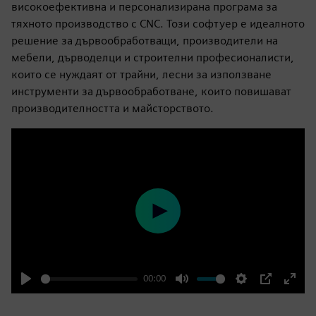
високоефективна и персонализирана програма за
тяхното производство с CNC. Този софтуер е идеалното
решение за дървообработващи, производители на
мебели, дърводелци и строителни професионалисти,
които се нуждаят от трайни, лесни за използване
инструменти за дървообработване, които повишават
производителността и майсторството.
Play
00:00
Play
Mute
Settings
PIP
Enter
fulls