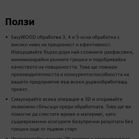
Ползи
EasyWOOD обработва 3, 4 и 5-осна обработка с
високо ниво на прецизност и ефективност.
Извършвайте бързо дори най-сложните разфасовки,
минимизирайки ръчните грешки и подобрявайки
качеството на повърхността. Това ще повиши
производителността и конкурентоспособността на
вашето предприятие във всеки дървообработващ
проект.
Симулирайте всяка операция в 3D и откривайте
възможни сблъсъци преди обработката. Това ще ви
помогне да спестите време и материал, като
същевременно осигурите безупречни резултати без
грешки още от първия старт.
Импортирайте вашите 3D модели с едно щракване.