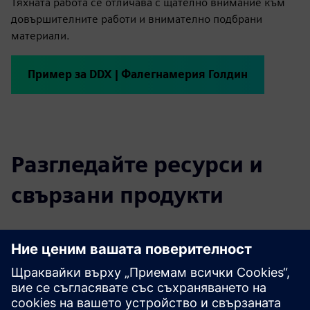
Тяхната работа се отличава с щателно внимание към
довършителните работи и внимателно подбрани
материали.
Пример за DDX | Фалегнамерия Голдин
Разгледайте ресурси и
свързани продукти
Предпоставки
Microsoft® Windows® 10 (ограничена поддръжка за
Windows 7 SP1 и Windows 8)
2 ГБ ОПЕРАТИВНА ПАМЕТ