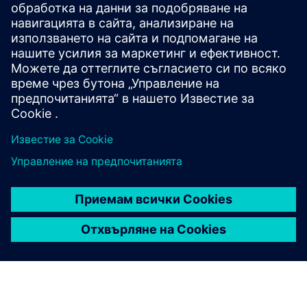
40 GB в твърдия диск — 7200 об/мин
За управление на лицензи, базирано на облак, е
необходима интернет връзка
INTEL® Core™ I3 (или еквивалентен) 32-битов или 64-
битов процесор
Монитор 17″ с резолюция 1280x1024