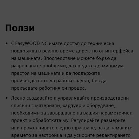
fulls
Ползи
С EasyWOOD NC имате достъп до техническа
поддръжка в реално време директно от интерфейса
на машината. Впоследствие можете бързо да
разрешавате проблеми, да сведете до минимум
престоя на машината и да поддържате
производството да работи гладко, без да
прекъсвате работния си процес.
Лесно създавайте и управлявайте производствени
списъци с материали, хардуер и оборудване,
необходими за завършване на вашия параметричен
проект и обработката му. Регулирайте размерите
или променливите с едно щракване, за да намалите
времето за настройка и да ускорите редактирането