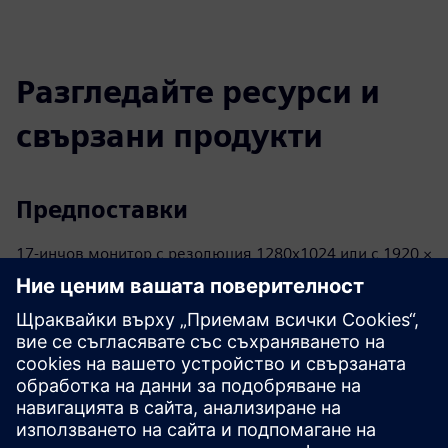
Разгледайте ресурси и
свързани продукти
Предпоставки
17-инчов монитор с резолюция 1280x1024 или с 1920 ×
1080 Full HD резолюция
INTEL® Core™ i3 (или еквивалентен) 32- или 64-битов
или INTEL® Core™ i7 процесор
40 GB налични на твърдия диск или на SSD
Или 2 GB или 8 GB (или по-високи)
Съвместим с OpenGL®, NVIDIA® GeForce® GTX или
серия AMD Radeon™ RX
Microsoft® Windows® 10 (ограничена поддръжка за