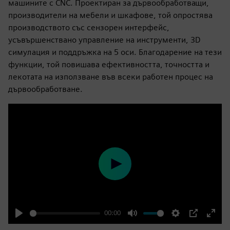
машините с CNC. Проектиран за дървообработващи,
производители на мебели и шкафове, той опростява
производството със сензорен интерфейс,
усъвършенствано управление на инструменти, 3D
симулация и поддръжка на 5 оси. Благодарение на тези
функции, той повишава ефективността, точността и
лекотата на използване във всеки работен процес на
дървообработване.
Play
00:00
Play
Mute
Settings
PIP
Enter