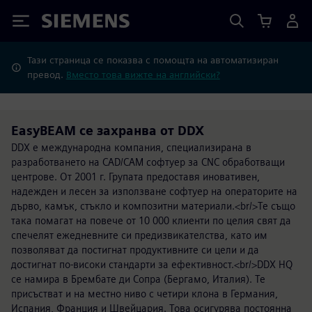
Siemens
Тази страница се показва с помощта на автоматизиран
превод.
Вместо това вижте на английски?
EasyBEAM се захранва от DDX
DDX е международна компания, специализирана в
разработването на CAD/CAM софтуер за CNC обработващи
центрове. От 2001 г. Групата предоставя иновативен,
надежден и лесен за използване софтуер на операторите на
дърво, камък, стъкло и композитни материали.<br/>Те също
така помагат на повече от 10 000 клиенти по целия свят да
спечелят ежедневните си предизвикателства, като им
позволяват да постигнат продуктивните си цели и да
достигнат по-високи стандарти за ефективност.<br/>DDX HQ
се намира в Брембате ди Сопра (Бергамо, Италия). Те
присъстват и на местно ниво с четири клона в Германия,
Испания, Франция и Швейцария. Това осигурява постоянна