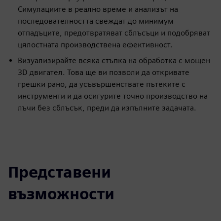
Симулациите в реално време и анализът на
последователността свеждат до минимум
отпадъците, предотвратяват сблъсъци и подобряват
цялостната производствена ефективност.
Визуализирайте всяка стъпка на обработка с мощен
3D двигател. Това ще ви позволи да откривате
грешки рано, да усъвършенствате пътеките с
инструменти и да осигурите точно производство на
лъчи без сблъсък, преди да изпълните задачата.
Представени
възможности