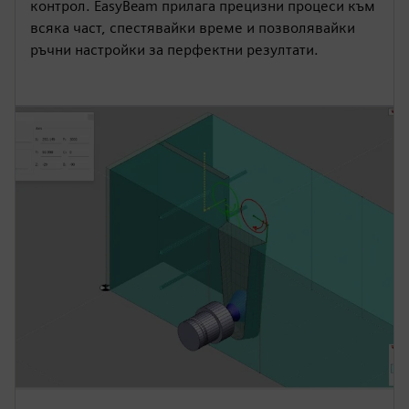
контрол. EasyBeam прилага прецизни процеси към
всяка част, спестявайки време и позволявайки
ръчни настройки за перфектни резултати.