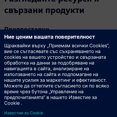
свързани продукти
Предпоставки
17" монитор с резолюция 1280x1024 или с 1920x1080
Full HD
INTEL® Core™ i3 (или еквивалентен) 32- или 64-битов
или INTEL® Core™ i7 процесор
40 GB налични на твърдия диск или на SSD
Или 2 GB или 8 GB (или по-високи)
Или 2 GB или 8 GB (или по-висока) RAM
40 GB налични на твърдия диск или на SSD
За управление на лицензи, базирано на облак, е
необходима интернет връзка