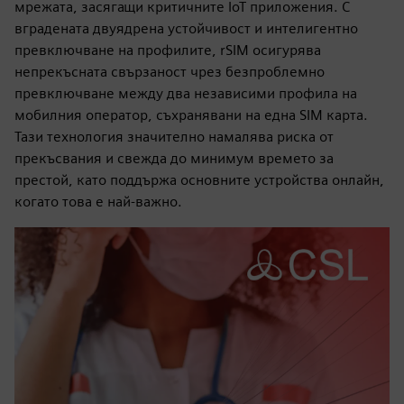
мрежата, засягащи критичните IoT приложения. С
вградената двуядрена устойчивост и интелигентно
превключване на профилите, rSIM осигурява
непрекъсната свързаност чрез безпроблемно
превключване между два независими профила на
мобилния оператор, съхранявани на една SIM карта.
Тази технология значително намалява риска от
прекъсвания и свежда до минимум времето за
престой, като поддържа основните устройства онлайн,
когато това е най-важно.