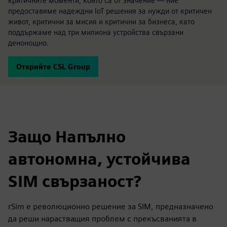
критичните моменти, които са от значение — ние
предоставяме надеждни IoT решения за нужди от критичен
живот, критични за мисия и критични за бизнеса, като
поддържаме над три милиона устройства свързани
денонощно.
Открийте CSL Group
Защо Напълно
автономна, устойчива
SIM свързаност?
rSim е революционно решение за SIM, предназначено
да реши нарастващия проблем с прекъсванията в