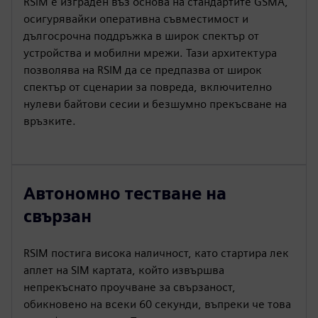
RSiM е изграден въз основа на стандартите GSMA,
осигурявайки оперативна съвместимост и
дългосрочна поддръжка в широк спектър от
устройства и мобилни мрежи. Тази архитектура
позволява на RSIM да се предпазва от широк
спектър от сценарии за повреда, включително
нулеви байтови сесии и безшумно прекъсване на
връзките.
Автономно тестване на
свързан
RSIM постига висока наличност, като стартира лек
аплет на SIM картата, който извършва
непрекъснато проучване за свързаност,
обикновено на всеки 60 секунди, въпреки че това