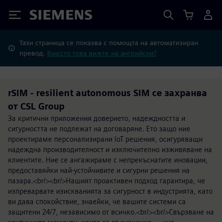
Siemens
Тази страница се показва с помощта на автоматизиран
превод.
Вместо това вижте на английски?
rSIM - resilient autonomous SIM се захранва
от CSL Group
За критични приложения доверието, надеждността и
сигурността не подлежат на договаряне. Ето защо ние
проектираме персонализирани IoT решения, осигуряващи
надеждна производителност и изключително изживяване на
клиентите. Ние се ангажираме с непрекъснатите иновации,
предоставяйки най-устойчивите и сигурни решения на
пазара.<br/><br/>Нашият проактивен подход гарантира, че
изпреварвате изискванията за сигурност в индустрията, като
ви дава спокойствие, знаейки, че вашите системи са
защитени 24/7, независимо от всичко.<br/><br/>Свързване на