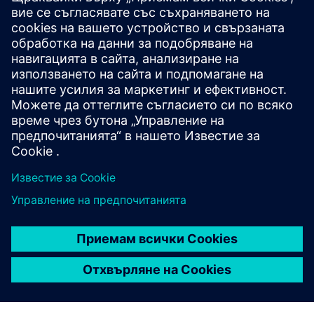
RSiM - Евология
Представяме ви вертикалната въртележка RSim на CSL
CSLs RSiM IoT случаи за употреба Въртележка
вертикална
Предпоставки
С възможност за 4G
СГП.02