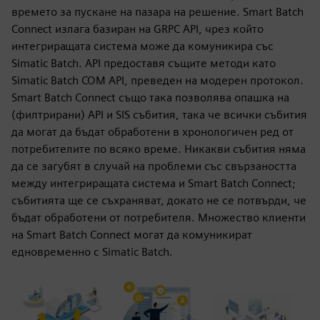
времето за пускане на пазара на решение. Smart Batch
Connect излага базиран на GRPC API, чрез който
интегриращата система може да комуникира със
Simatic Batch. API предоставя същите методи като
Simatic Batch COM API, преведен на модерен протокол.
Smart Batch Connect също така позволява опашка на
(филтрирани) API и SIS събития, така че всички събития
да могат да бъдат обработени в хронологичен ред от
потребителите по всяко време. Никакви събития няма
да се загубят в случай на проблеми със свързаността
между интегриращата система и Smart Batch Connect;
събитията ще се съхраняват, докато не се потвърди, че
бъдат обработени от потребителя. Множество клиенти
на Smart Batch Connect могат да комуникират
едновременно с Simatic Batch.