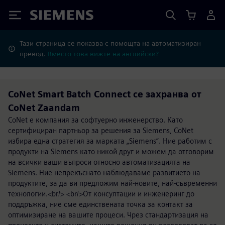
Siemens
Тази страница се показва с помощта на автоматизиран
превод.
Вместо това вижте на английски?
CoNet Smart Batch Connect се захранва от
CoNet Zaandam
CoNet е компания за софтуерно инженерство. Като
сертифициран партньор за решения за Siemens, CoNet
избира една стратегия за марката „Siemens“. Ние работим с
продукти на Siemens като никой друг и можем да отговорим
на всички ваши въпроси относно автоматизацията на
Siemens. Ние непрекъснато наблюдаваме развитието на
продуктите, за да ви предложим най-новите, най-съвременни
технологии.<br/> <br/>От консултации и инженеринг до
поддръжка, ние сме единствената точка за контакт за
оптимизиране на вашите процеси. Чрез стандартизация на