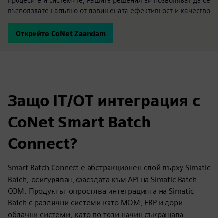
процесите и системите, нашите решения ви позволяват да се
възползвате напълно от повишената ефективност и качество
Открийте CoNet Zaandam
Защо IT/OT интеграция с
CoNet Smart Batch
Connect?
Smart Batch Connect е абстракционен слой върху Simatic
Batch, осигуряващ фасадата към API на Simatic Batch
COM. Продуктът опростява интеграцията на Simatic
Batch с различни системи като MOM, ERP и дори
облачни системи, като по този начин съкращава