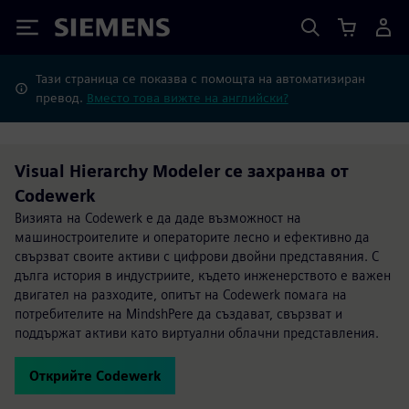
Siemens
Тази страница се показва с помощта на автоматизиран
превод.
Вместо това вижте на английски?
Visual Hierarchy Modeler се захранва от
Codewerk
Визията на Codewerk е да даде възможност на
машиностроителите и операторите лесно и ефективно да
свързват своите активи с цифрови двойни представяния. С
дълга история в индустриите, където инженерството е важен
двигател на разходите, опитът на Codewerk помага на
потребителите на MindshPere да създават, свързват и
поддържат активи като виртуални облачни представления.
Открийте Codewerk