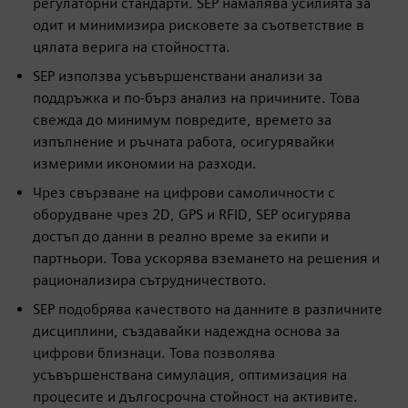
регулаторни стандарти. SEP намалява усилията за
одит и минимизира рисковете за съответствие в
цялата верига на стойността.
SEP използва усъвършенствани анализи за
поддръжка и по-бърз анализ на причините. Това
свежда до минимум повредите, времето за
изпълнение и ръчната работа, осигурявайки
измерими икономии на разходи.
Чрез свързване на цифрови самоличности с
оборудване чрез 2D, GPS и RFID, SEP осигурява
достъп до данни в реално време за екипи и
партньори. Това ускорява вземането на решения и
рационализира сътрудничеството.
SEP подобрява качеството на данните в различните
дисциплини, създавайки надеждна основа за
цифрови близнаци. Това позволява
усъвършенствана симулация, оптимизация на
процесите и дългосрочна стойност на активите.