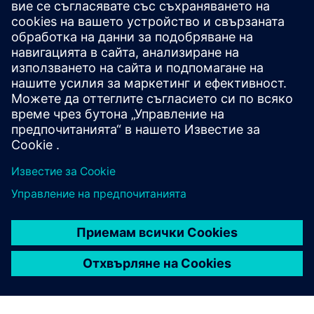
оборудване
SEP консолидира доклади за инспекции, дневници за
поддръжка и сертификати в един цифров паспорт. Това
подобрява спазването на изискванията, поддържа
прогнозна поддръжка, намалява времето за престой и
осигурява безопасни и ефективни експлоатации на
химическите заводи.