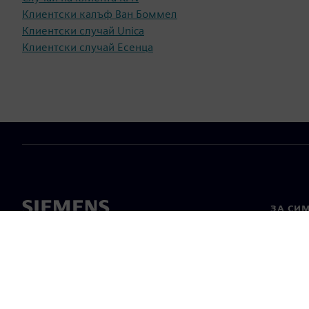
Клиентски калъф Ван Боммел
Клиентски случай Unica
Клиентски случай Есенца
ЗА СИ
За нас
Лидерс
Новини