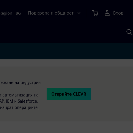
Подкрепа и общност
Вход
Region
|
BG
Т
с
S
ужване на индустрии
Открийте CLEVR
и автоматизация на
 IBM и Salesforce.
лизират операциите,