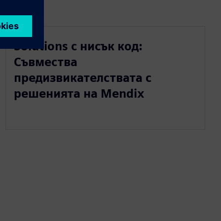
Solutions с нисък код:
Съвмества
предизвикателствата с
решенията на Mendix