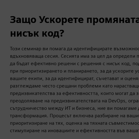
Защо Ускорете промяната
нисък код?
Този семинар ви помага да идентифицирате възможност
вдъхновяваща сесия. Сесията има за цел да определи 
да бъдат ефективно решени с решения с нисък код, по
при приоритизирането и планирането, за да ускорите у
вашите екипи, за да идентифицират, съчетават и оценя
разглеждаме често срещани проблеми като нарастващо
предизвикателства за ефективността, които могат да з
преодоляване на предизвикателствата на DevOps, огра
сътрудничество между ИТ и бизнеса, ние ви помагаме 
трансформация. Процесът включва разбиране на вашит
приоритизиране на тях, оценка на тяхната съвместимост
стимулиране на иновациите и ефективността във ваша