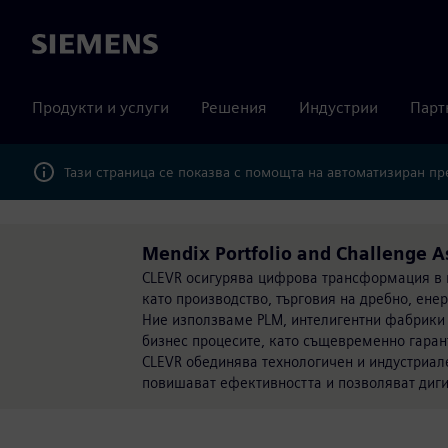
Siemens
Продукти и услуги
Решения
Индустрии
Парт
Тази страница се показва с помощта на автоматизиран п
Mendix Portfolio and Challenge 
CLEVR осигурява цифрова трансформация в 
като производство, търговия на дребно, енер
Ние използваме PLM, интелигентни фабрики и
бизнес процесите, като същевременно гарант
CLEVR обединява технологичен и индустриале
повишават ефективността и позволяват диги