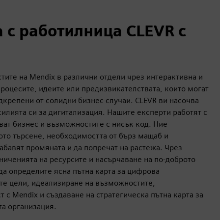
 с работилница CLEVR с
ите на Mendix в различни отдели чрез интерактивна и
процесите, идеите или предизвикателствата, които могат
дкрепени от солидни бизнес случаи. CLEVR ви насочва
силията си за дигитализация. Нашите експерти работят с
ват бизнес и възможностите с нисък код. Ние
то търсене, необходимостта от бърз мащаб и
абавят промяната и да попречат на растежа. Чрез
ниченията на ресурсите и насърчаване на по-доброто
да определите ясна пътна карта за цифрова
е цели, идеализиране на възможностите,
 с Mendix и създаване на стратегическа пътна карта за
та организация.