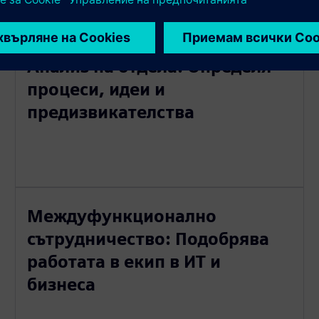
Анализ на отдела: Определя
процеси, идеи и
предизвикателства
Междуфункционално
сътрудничество: Подобрява
работата в екип в ИТ и
бизнеса