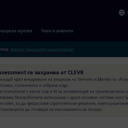
ньорска мрежа
Теми и анализи
ревод.
Вместо това вижте на английски?
Assessment се захранва от CLEVR
мащаб чрез внедряване на решения на Siemens и Mendix за обсл
гетика, космическа и отбрана и др.
 технологии с нисък код и AI за оптимизация на производството 
ираме безпроблемна интеграция с други основни системи като SAP,
н опит, за да предостави стратегически решения, които рациона
тализацията да отговаря на изискванията на пазара.