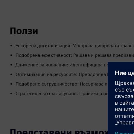
Ползи
Ускорена дигитализация: Ускорява цифровата тран
Подобрена ефективност: Решава и решава предизвик
Движение за иновации: Идентифицира нови възможн
Оптимизация на ресурсите: Преодолява DevOps и ог
Подобрено сътрудничество: Насърчава по-добрата р
Стратегическо съгласуване: Привежда инициативите 
Представени възможност