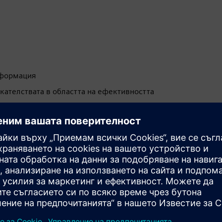
сформация
ателствата в областта на ефективността
ости за растеж
раниченията на ресурсите
абота в екип между отделите
на Mendix с бизнес целите
и