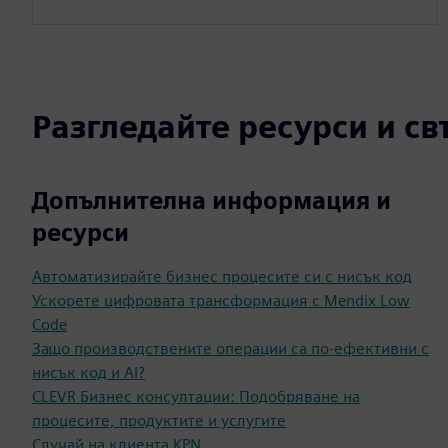
Разгледайте ресурси и с
Допълнителна информация и
ресурси
Автоматизирайте бизнес процесите си с нисък код
Ускорете цифровата трансформация с Mendix Low
Code
Защо производствените операции са по-ефективни с
нисък код и AI?
CLEVR Бизнес консултации: Подобряване на
процесите, продуктите и услугите
Случай на клиента KPN