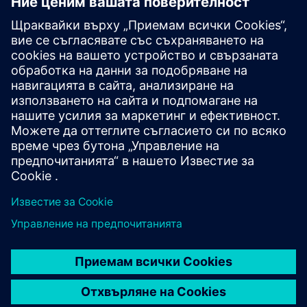
Допълнителна информация и
ресурси
Бутламп на кливър Академия Mendix
Преглед на Академията CLEVR
Предпоставки