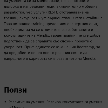
на уменията си за моделиране, ще се потопите
дълбоко в напреднали теми, включително мобилна
разработка, уеб услуги (REST), отстраняване на
грешки, сигурност и усъвършенстван XPath и стайлинг.
Това потапящо training предоставя експертния опит,
необходим, за да се отличите в разработването и
консултациите на Mendix, гарантирайки, че сте добре
подготвени да се справяте със сложни проекти с
увереност. Присъединете се към нашия Bootcamp, за
да придобиете ценен опит в реалния свят и да
напреднете в кариерата си в развитието на Mendix.
Ползи
Развитие на умения: Развива консултантски умения
в Mendix.