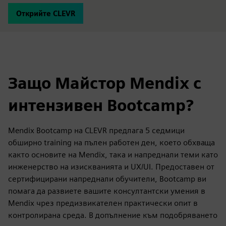
Открийте CLEVR
Защо Майстор Mendix с
интензивен Bootcamp?
Mendix Bootcamp на CLEVR предлага 5 седмици
обширно training на пълен работен ден, което обхваща
както основите на Mendix, така и напреднали теми като
инженерство на изискванията и UX/UI. Предоставен от
сертифицирани напреднали обучители, Bootcamp ви
помага да развиете вашите консултантски умения в
Mendix чрез предизвикателен практически опит в
контролирана среда. В допълнение към подобряването