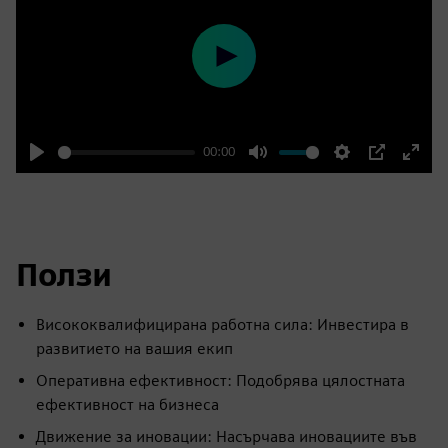
Play
00:00
Play
Mute
Settings
PIP
Enter
fulls
Ползи
Висококвалифицирана работна сила: Инвестира в
развитието на вашия екип
Оперативна ефективност: Подобрява цялостната
ефективност на бизнеса
Движение за иновации: Насърчава иновациите във