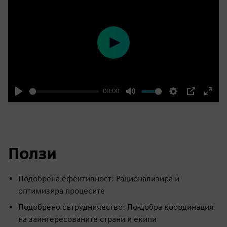
Play
00:00
Play
Mute
Settings
PIP
Enter
fulls
Ползи
Подобрена ефективност: Рационализира и
оптимизира процесите
Подобрено сътрудничество: По-добра координация
на заинтересованите страни и екипи