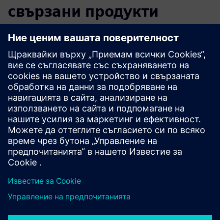
свързани продукти
Допълнителна информация и
ресурси
Клиентски калъф във водород
Клиентски случай Optime Subsea
Клиентски калъф Nexans
Клиентски случай Лейрвик
Предпоставки