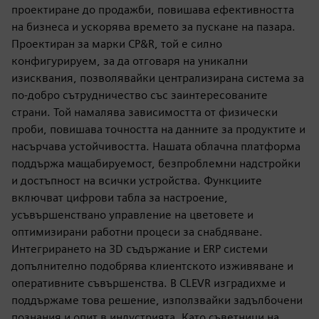
проектиране до продажби, повишава ефективността
на бизнеса и ускорява времето за пускане на пазара.
Проектиран за марки CP&R, той е силно
конфигурируем, за да отговаря на уникални
изисквания, позволявайки централизирана система за
по-добро сътрудничество със заинтересованите
страни. Той намалява зависимостта от физически
проби, повишава точността на данните за продуктите и
насърчава устойчивостта. Нашата облачна платформа
поддържа мащабируемост, безпроблемни надстройки
и достъпност на всички устройства. Функциите
включват цифрови табла за настроение,
усъвършенствано управление на цветовете и
оптимизирани работни процеси за снабдяване.
Интегрирането на 3D съдържание и ERP системи
допълнително подобрява клиентското изживяване и
оперативните съвършенства. В CLEVR изградихме и
поддържаме това решение, използвайки задълбочени
познания и опит в индустрията. Като съветници на