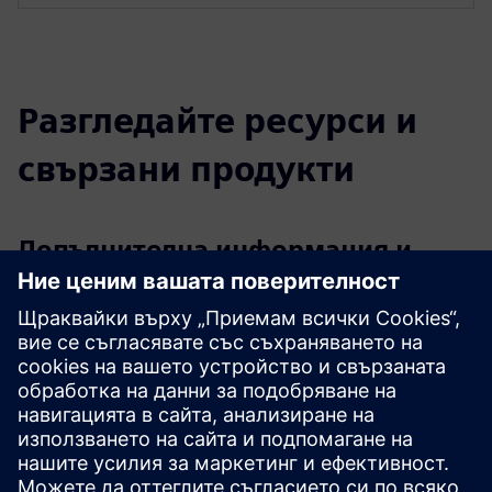
Разгледайте ресурси и
свързани продукти
Допълнителна информация и
ресурси
Управление на жизнения цикъл на продукта за
потребителски продукти и търговия на дребно
Как DLM трансформира модата и търговията на дребно
Стимулиране на дигиталната трансформация на дребно
с Mendix и CLEVR
Как AI предефинира изживяването на дребно