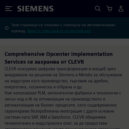
Siemens
Тази страница се показва с помощта на автоматизиран
превод.
Вместо това вижте на английски?
Comprehensive Opcenter Implementation
Services се захранва от CLEVR
CLEVR осигурява цифрова трансформация в мащаб чрез
внедряване на решения на Siemens и Mendix за обслужване
на индустрии като производство, търговия на дребно,
енергетика, космическа и отбрана и др.
Ние използваме PLM, интелигентни фабрики и технологии с
нисък код и AI за оптимизация на производството и
автоматизация на бизнес процесите, като същевременно
гарантираме безпроблемна интеграция с други основни
системи като SAP, IBM и Salesforce. CLEVR обединява
технологичен и индустриален опит, за да предостави