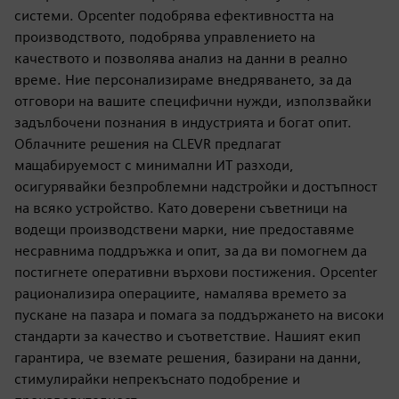
системи. Opcenter подобрява ефективността на
производството, подобрява управлението на
качеството и позволява анализ на данни в реално
време. Ние персонализираме внедряването, за да
отговори на вашите специфични нужди, използвайки
задълбочени познания в индустрията и богат опит.
Облачните решения на CLEVR предлагат
мащабируемост с минимални ИТ разходи,
осигурявайки безпроблемни надстройки и достъпност
на всяко устройство. Като доверени съветници на
водещи производствени марки, ние предоставяме
несравнима поддръжка и опит, за да ви помогнем да
постигнете оперативни върхови постижения. Opcenter
рационализира операциите, намалява времето за
пускане на пазара и помага за поддържането на високи
стандарти за качество и съответствие. Нашият екип
гарантира, че вземате решения, базирани на данни,
стимулирайки непрекъснато подобрение и