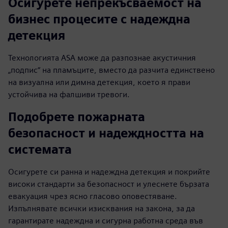
Осигурете непрекъсваемост на
бизнес процесите с надеждна
детекция
Технологията ASA може да разпознае акустичния
„подпис“ на пламъците, вместо да разчита единствено
на визуална или димна детекция, което я прави
устойчива на фалшиви тревоги.
Подобрете пожарната
безопасност и надеждността на
системата
Осигурете си ранна и надеждна детекция и покрийте
високи стандарти за безопасност и улеснете бързата
евакуация чрез ясно гласово оповестяване.
Изпълнявате всички изисквания на закона, за да
гарантирате надеждна и сигурна работна среда във