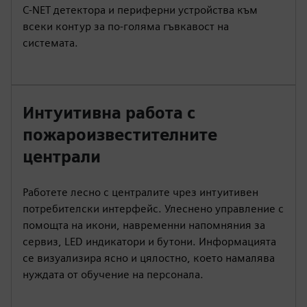
C‑NET детектора и периферни устройства към
всеки контур за по-голяма гъвкавост на
системата.
Интуитивна работа с
пожароизвестителните
централи
Работете лесно с централите чрез интуитивен
потребителски интерфейс. Улеснено управление с
помощта на икони, навременни напомняния за
сервиз, LED индикатори и бутони. Информацията
се визуализира ясно и цялостно, което намалява
нуждата от обучение на персонала.