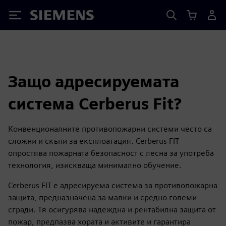
Siemens
Защо адресируемата
система Cerberus Fit?
Конвенционалните противопожарни системи често са
сложни и скъпи за експлоатация. Cerberus FIT
опростява пожарната безопасност с лесна за употреба
технология, изискваща минимално обучение.
Cerberus FIT е адресируема система за противопожарна
защита, предназначена за малки и средно големи
сгради. Тя осигурява надеждна и рентабилна защита от
пожар, предпазва хората и активите и гарантира