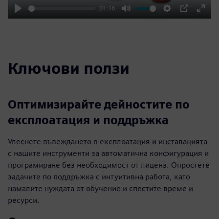
01:16
Play
Mute
Settings
PIP
Enter
fulls
Ключови ползи
Оптимизирайте дейностите по
експлоатация и поддръжка
Улеснете въвеждането в експлоатация и инсталацията
с нашите инструменти за автоматична конфигурация и
програмиране без необходимост от лиценз. Опростете
задачите по поддръжка с интуитивна работа, като
намалите нуждата от обучение и спестите време и
ресурси.