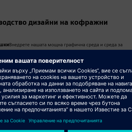
зводство дизайни на кофражни
ешки
Внедрете нашата мощна графична среда и среда за
а дизайни на таблици лесно и бързо. Автоматизираното и
ржача свежда до минимум ръчното усилие.
за формул
а редактирате в една схема за проектиране на сбруя и
 формуляра.
правление на проекти и процеси, промяна в дизайна,
еси нагоре и надолу по веригата. Устройството за
 и динамично актуализира всички свързани документи.