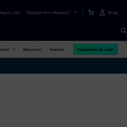
Подкрепа и общност
Вход
Region
|
BG
Т
с
S
ения
Resources
Новини
Свържете се с нас