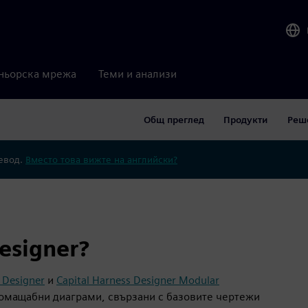
ньорска мрежа
Теми и анализи
Общ преглед
Продукти
Реш
ревод.
Вместо това вижте на английски?
esigner?
 Designer
и
Capital Harness Designer Modular
омащабни диаграми, свързани с базовите чертежи