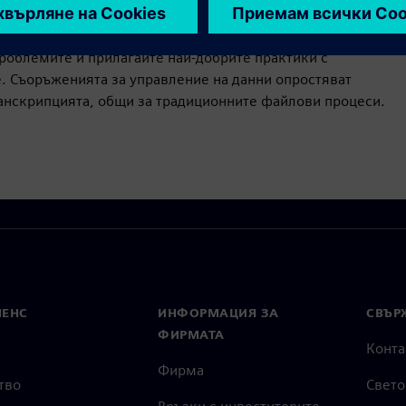
а да намалите времето, необходимо за създаване на
облемите и прилагайте най-добрите практики с
. Съоръженията за управление на данни опростяват
ранскрипцията, общи за традиционните файлови процеси.
МЕНС
ИНФОРМАЦИЯ ЗА
СВЪРЖ
ФИРМАТА
Конта
Фирма
тво
Свето