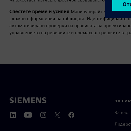
Спестете време и усилия
Манипулирайте пакетите, з
сложни оформления на таблицата. Идентифицирайте пр
автоматизирани проверки на правилата за проектиране
управлението на ревизиите и премахват грешките в т
ЗА СИ
За нас
Лидерс