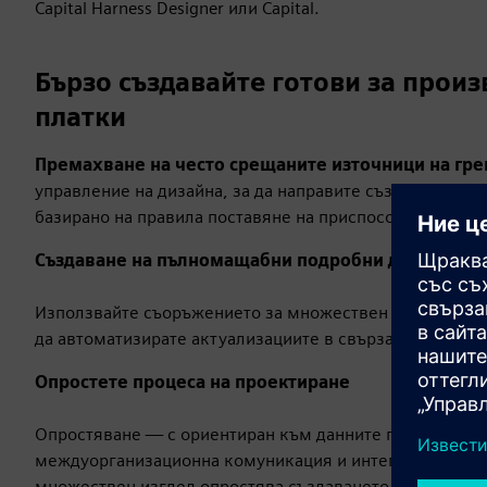
Capital Harness Designer или Capital.
Бързо създавайте готови за прои
платки
Премахване на често срещаните източници на гр
управление на дизайна, за да направите създаването н
базирано на правила поставяне на приспособления/дъ
Създаване на пълномащабни подробни диаграми 
Използвайте съоръжението за множествен изглед, за д
да автоматизирате актуализациите в свързаната с нея
Опростете процеса на проектиране
Опростяване — с ориентиран към данните гръбнак — у
междуорганизационна комуникация и интеграция с проц
множествен изглед опростява създаването на чертежи