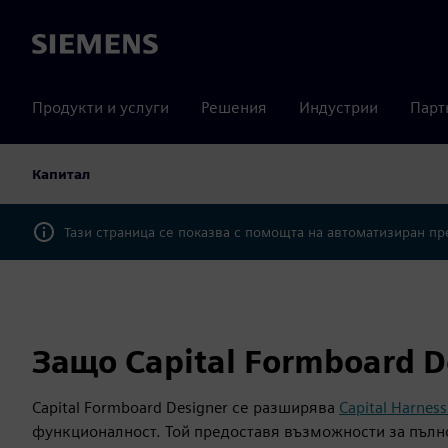
Siemens
Продукти и услуги
Решения
Индустрии
Парт
Капитал
Тази страница се показва с помощта на автоматизиран п
Защо Capital Formboard D
Capital Formboard Designer се разширява
Capital Harness
функционалност. Той предоставя възможности за пълн