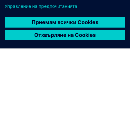
Мога ли да надстроя плана
си по-късно?
Каква е разликата между
Essentials и Стандартния
план?
Къде мога да науча повече за
функциите в плана Essentials
и как да ги използвам?