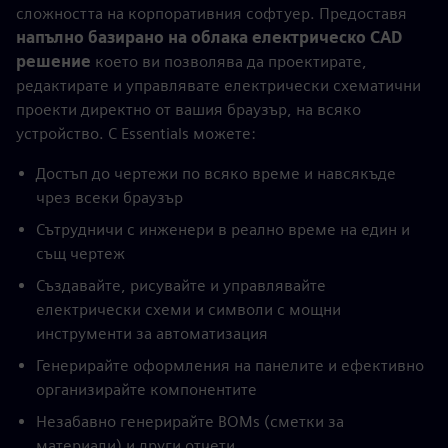
сложността на корпоративния софтуер. Предоставя
напълно базирано на облака електрическо CAD
решение
което ви позволява да проектирате,
редактирате и управлявате електрически схематични
проекти директно от вашия браузър, на всяко
устройство. С Essentials можете:
Достъп до чертежи по всяко време и навсякъде
чрез всеки браузър
Сътрудничи с инженери в реално време на един и
същ чертеж
Създавайте, рисувайте и управлявайте
електрически схеми и символи с мощни
инструменти за автоматизация
Генерирайте оформления на панелите и ефективно
организирайте компонентите
Незабавно генерирайте BOMs (сметки за
материали) и други отчети