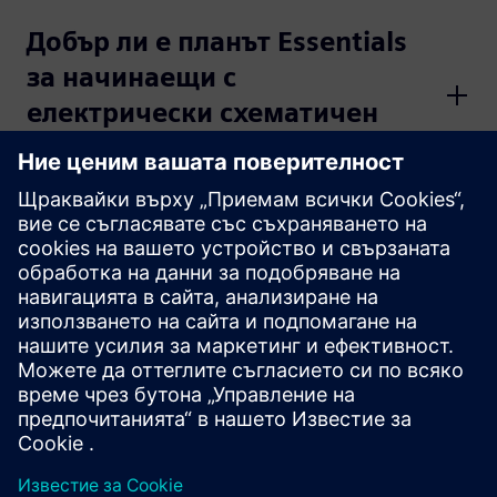
Добър ли е планът Essentials
за начинаещи с
електрически схематичен
дизайн?
Трябва ли да инсталирам
нещо, за да използвам плана
Essentials?
Мога ли да превключвам
между месечно и годишно
фактуриране?