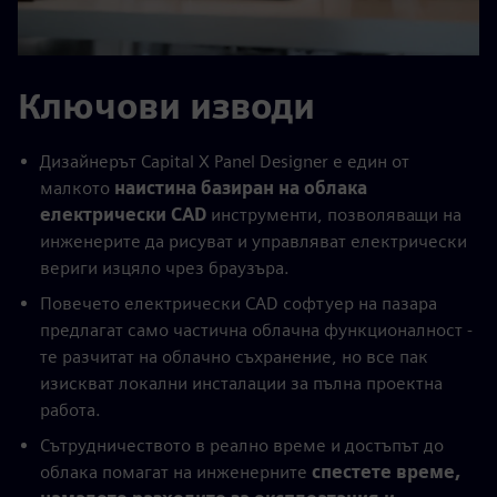
Ключови изводи
Дизайнерът Capital X Panel Designer е един от
малкото
наистина базиран на облака
електрически CAD
инструменти, позволяващи на
инженерите да рисуват и управляват електрически
вериги изцяло чрез браузъра.
Повечето електрически CAD софтуер на пазара
предлагат само частична облачна функционалност -
те разчитат на облачно съхранение, но все пак
изискват локални инсталации за пълна проектна
работа.
Сътрудничеството в реално време и достъпът до
облака помагат на инженерните
спестете време,