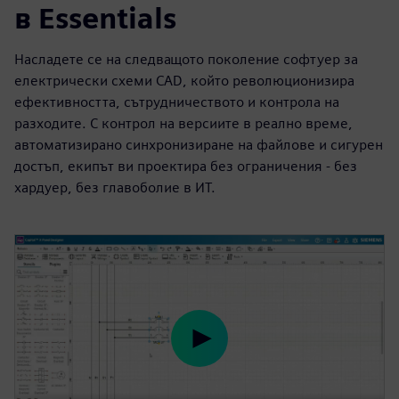
в Essentials
Насладете се на следващото поколение софтуер за
електрически схеми CAD, който революционизира
ефективността, сътрудничеството и контрола на
разходите. С контрол на версиите в реално време,
автоматизирано синхронизиране на файлове и сигурен
достъп, екипът ви проектира без ограничения - без
хардуер, без главоболие в ИТ.
P
l
a