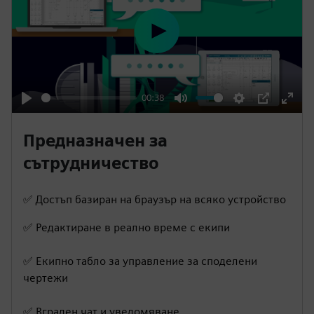
P
l
a
y
00:38
P
M
S
P
E
l
u
e
I
n
Предназначен за
a
t
t
P
t
сътрудничество
y
e
t
e
i
r
✅ Достъп базиран на браузър на всяко устройство
n
f
✅ Редактиране в реално време с екипи
g
u
s
l
✅ Екипно табло за управление за споделени
l
чертежи
s
c
✅ Вграден чат и уведомяване