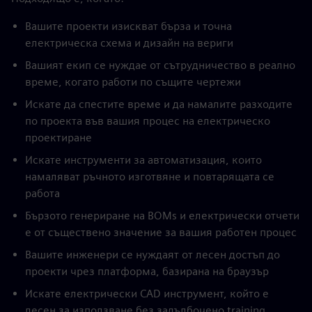
Вашите проекти изискват бърза и точна
електрическа схема и дизайн на вериги
Вашият екип се нуждае от сътрудничество в реално
време, когато работи по същите чертежи
Искате да спестите време и да намалите разходите
по проекта във вашия процес на електрическо
проектиране
Искате инструменти за автоматизация, които
намаляват ръчното изготвяне и повтарящата се
работа
Бързото генериране на BOMs и електрически отчети
е от съществено значение за вашия работен процес
Вашите инженери се нуждаят от лесен достъп до
проекти чрез платформа, базирана на браузър
Искате електрически CAD инструмент, който е
лесен за използване без задълбочено training