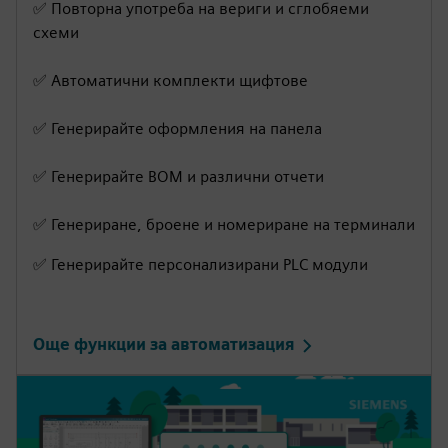
g
u
✅ Повторна употреба на вериги и сглобяеми
s
l
схеми
l
✅ Автоматични комплекти щифтове
s
c
✅ Генерирайте оформления на панела
r
e
✅ Генерирайте BOM и различни отчети
e
n
✅ Генериране, броене и номериране на терминали
✅ Генерирайте персонализирани PLC модули
Още функции за автоматизация