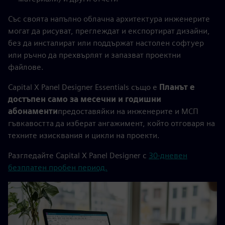
Със своята напълно облачна архитектура инженерите
могат да рисуват, преглеждат и експортират дизайни,
без да инсталират или поддържат настолен софтуер
или ръчно да прехвърлят и запазват проектни
файлове.
Capital X Panel Designer Essentials също е
Планът е
достъпен само за месечни и годишни
абонаменти
предоставяйки на инженерите и МСП
гъвкавостта да изберат ангажимент, който отговаря на
техните изисквания и цикли на проекти.
Разгледайте Capital X Panel Designer с
30-дневен
безплатен пробен период.