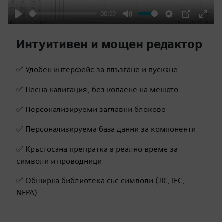
y
-00:09
P
M
S
P
E
l
u
e
I
n
Интуитивен и мощен редактор
a
t
t
P
t
y
e
t
e
✅ Удобен интерфейс за плъзгане и пускане
i
r
✅ Лесна навигация, без копаене на менюто
n
f
g
u
✅ Персонализируеми заглавни блокове
s
l
✅ Персонализируема база данни за компоненти
l
s
✅ Кръстосана препратка в реално време за
c
символи и проводници
r
✅ Обширна библиотека със символи (JIC, IEC,
e
NFPA)
e
n