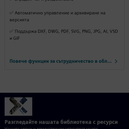
r
e
✅ Автоматично управление и архивиране на
e
версията
n
✅ Поддържа DXF, DWG, PDF, SVG, PNG, JPG, AI, VSD
и GIF
Повече функции за сътрудничество в облака
Разгледайте нашата библиотека с ресурси
Нашите уроци и демонстрации улесняват много