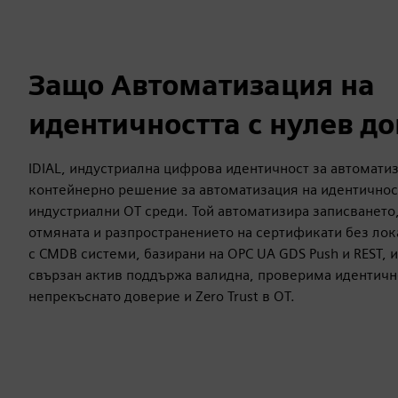
Защо Автоматизация на
идентичността с нулев до
IDIAL, индустриална цифрова идентичност за автомати
контейнерно решение за автоматизация на идентичнос
индустриални OT среди. Той автоматизира записването
отмяната и разпространението на сертификати без лока
с CMDB системи, базирани на OPC UA GDS Push и REST, и
свързан актив поддържа валидна, проверима идентичн
непрекъснато доверие и Zero Trust в OT.