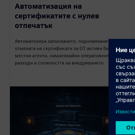
Автоматизация на
сертификатите с нулев
отпечатък
Автоматизира записването, подновяването и
отмяната на сертификати за OT активи без
местни агенти, намалявайки оперативните
разходи и сложността на внедряването.