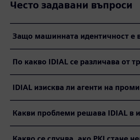
Често задавани въпроси
Защо машинната идентичност е в
По какво IDIAL се различава от 
IDIAL изисква ли агенти на пром
Какви проблеми решава IDIAL в 
Какво се случва, ако PKI стане н