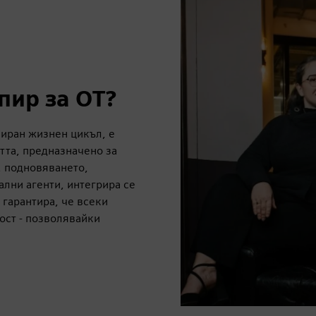
пир за OT?
зиран жизнен цикъл, е
тта, предназначено за
, подновяването,
лни агенти, интегрира се
 гарантира, че всеки
ост - позволявайки