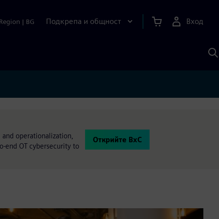
Подкрепа и общност
Вход
Region
|
BG
Т
с
S
 and operationalization,
Открийте BxC
to-end OT cybersecurity to