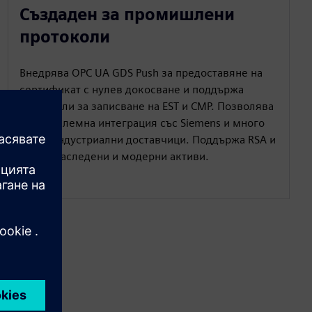
Създаден за промишлени
протоколи
Внедрява OPC UA GDS Push за предоставяне на
сертификат с нулев докосване и поддържа
протоколи за записване на EST и CMP. Позволява
безпроблемна интеграция със Siemens и много
други индустриални доставчици. Поддържа RSA и
ECC за наследени и модерни активи.