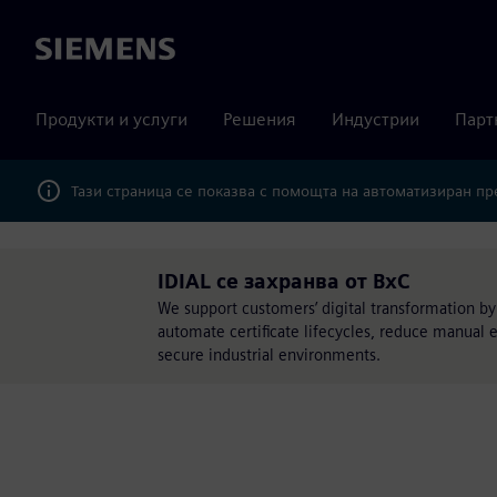
Siemens
Продукти и услуги
Решения
Индустрии
Парт
Тази страница се показва с помощта на автоматизиран п
IDIAL се захранва от BxC
We support customers’ digital transformation by
automate certificate lifecycles, reduce manual 
secure industrial environments.