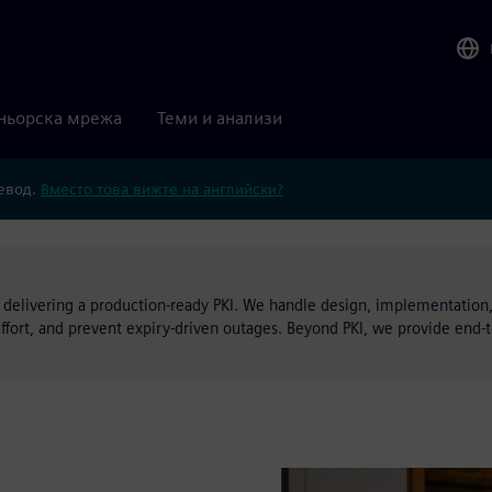
ньорска мрежа
Теми и анализи
ревод.
Вместо това вижте на английски?
 delivering a production-ready PKI. We handle design, implementation,
effort, and prevent expiry-driven outages. Beyond PKI, we provide end-