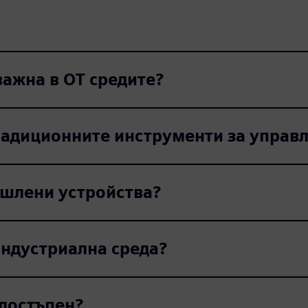
ажна в OT средите?
традиционните инструменти за управ
ишлени устройства?
индустриална среда?
едостъпен?