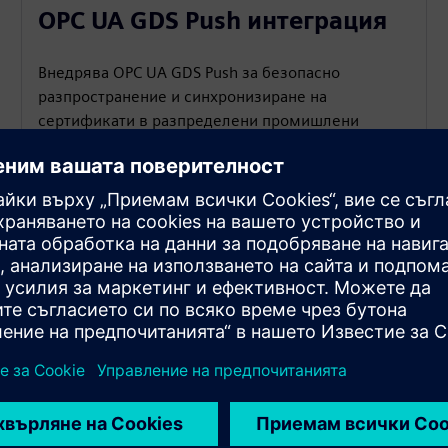
OPC UA GDS Push интеграция
Внедрява OPC UA GDS Push за безопасно
разпространение и синхронизиране на
сертификати в разпределени промишлени
системи.