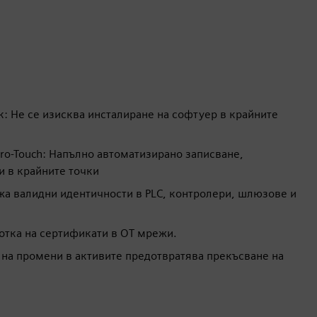
: Не се изисква инсталиране на софтуер в крайните
ro-Touch: Напълно автоматизирано записване,
и в крайните точки
а валидни идентичности в PLC, контролери, шлюзове и
отка на сертификати в OT мрежи.
 на промени в активите предотвратява прекъсване на