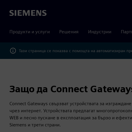
Siemens
Продукти и услуги
Решения
Индустрии
Парт
Тази страница се показва с помощта на автоматизиран п
Защо да Connect Gateway
Connect Gateways свързват устройствата за изграждане 
чрез интернет. Устройствата предлагат многопротокол
WEB и лесно пускане в експлоатация за бързо и ефект
Siemens и трети страни.