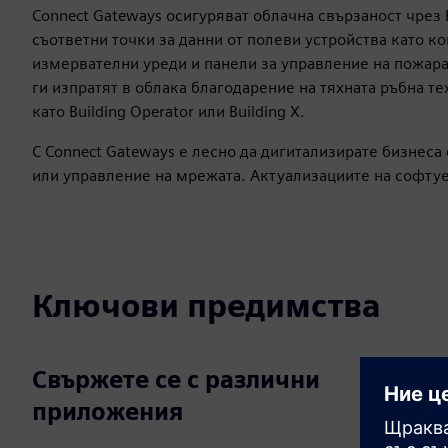
Connect Gateways осигуряват облачна свързаност чрез 
съответни точки за данни от полеви устройства като к
измервателни уреди и панели за управление на пожара
ги изпратят в облака благодарение на тяхната ръбна т
като Building Operator или Building X.
С Connect Gateways е лесно да дигитализирате бизнеса
или управление на мрежата. Актуализациите на софтуе
Ключови предимства
Свържете се с различни
приложения