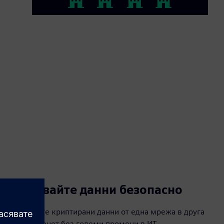
Предавайте данни безопасно
Предавайте криптирани данни от една мрежа в друга
чрез интернет без големи промени в ИТ