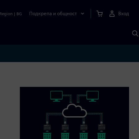
Подкрепа и общност
Вход
Region
|
BG
Т
с
S