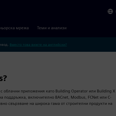
ньорска мрежа
Теми и анализи
ревод.
Вместо това вижте на английски?
s?
с облачни приложения като Building Operator или Building X
на поддръжка, включително BACnet, Modbus, FCNet или C-
ивно свързване на широка гама от строителни продукти на