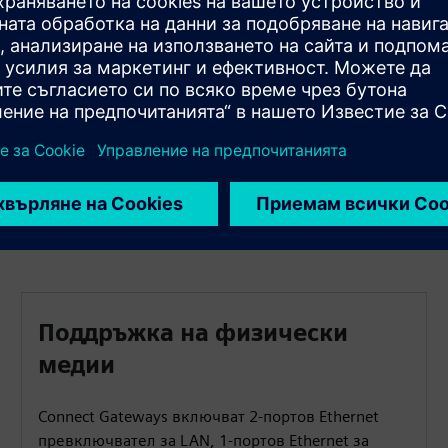
Чрез Connect Gateways можете лесно да промените
конфигурацията на вашите устройства. Например,
можете да зададете точката на контролера на
помещението или да регулирате позиционирането на
клапана. Наблюдавайте и командвайте с увереност.
и
Поддръжка на физически
медии
Connect Gateways включват 2-портов Ethernet
превключвател за LAN, 1-портов Ethernet за