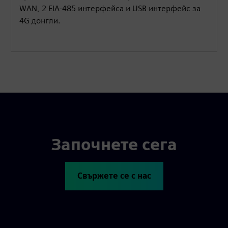
WAN, 2 EIA-485 интерфейса и USB интерфейс за
4G донгли.
Започнете сега
Свържете се с нас