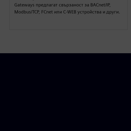
Gateways предлагат свързаност за BACnet/IP,
Modbus/TCP, FCnet или C-WEB устройства и други.