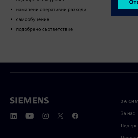
намалени оперативни разходи
самообучение
подобрено съответствие
ЗА СИ
За нас
Лидерс
Новини