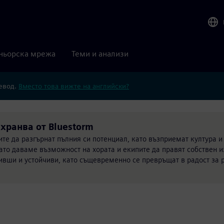
ньорска мрежа
Теми и анализи
ревод.
Вместо това вижте на английски?
хранва от Bluestorm
е да разгърнат пълния си потенциал, като възприемат култура и
ато даваме възможност на хората и екипите да правят собствен и
ивши и устойчиви, като същевременно се превръщат в радост за 