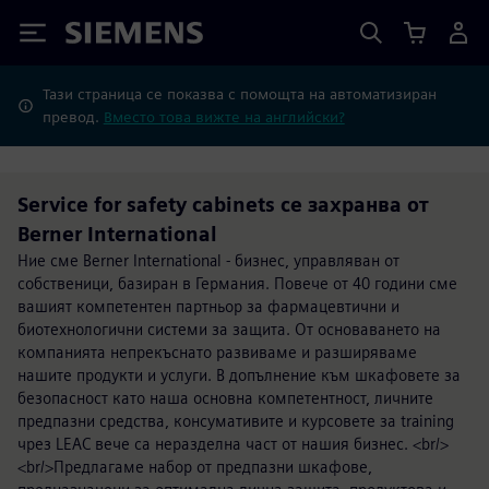
Siemens
Тази страница се показва с помощта на автоматизиран
превод.
Вместо това вижте на английски?
Service for safety cabinets се захранва от
Berner International
Ние сме Berner International - бизнес, управляван от
собственици, базиран в Германия. Повече от 40 години сме
вашият компетентен партньор за фармацевтични и
биотехнологични системи за защита. От основаването на
компанията непрекъснато развиваме и разширяваме
нашите продукти и услуги. В допълнение към шкафовете за
безопасност като наша основна компетентност, личните
предпазни средства, консумативите и курсовете за training
чрез LEAC вече са неразделна част от нашия бизнес. <br/>
<br/>Предлагаме набор от предпазни шкафове,