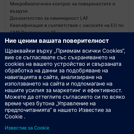
Микробиологичен контрол на повърхностите и
въздуха
Доказателство за ламинарност LAF
Квалификация в съответствие с насоките на ЕО по
GMP Приложение 15
Дезактивиране с H202
Валидиран метод
Далеч по-добър от формалдехида
Бърз, ефективен, безопасен и без остатъци
Огромни спестявания на време и разходи