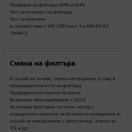
Проверка на филтъра HEPA и ULPA
Тест за плътност на филтъра
Тест за изтичане
в съответствие с VDI 2083 лист 3 и DIN EN ISO
14644-3
Смяна на филтъра
В случай на течове, тежко натоварване и спад в
производителността на филтъра
Предварителна оценка на риска
Възможно обеззаразяване с H2O2
За големи филтърни системи: метод с
отрицателно налягане за безопасно изхвърляне в
случай на замърсяване с цитостатици, агенти за
ТСЕ и др.