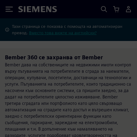
Siemens
Тази страница се показва с помощта на автоматизиран
превод.
Вместо това вижте на английски?
Bember 360 се захранва от Bember
Bember дава на собствениците на недвижими имоти контрол
върху пътуванията на потребителите в сграда за наематели,
операции, купувачи, посетители, доставчици на технологии и
услуги. Пътуванията на потребителите, които традиционно са
насочени към основните системи, са пришити заедно, за да
дадат на потребителите цялостно изживяване. Bember
третира сградата или портфолиото като цяло свързващо
автоматизация на сградите като достъп и вътрешен климат,
заедно с потребителски ориентирани функции като
съобщения, паркиране, зареждане на електромобили,
плащания и т.н. В допълнение към намаляването на
разходите, услугите подобряват удовлетвореността на