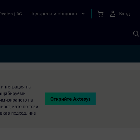
Подкрепа и общност
Вход
Region
|
BG
Т
с
S
 интеграция на
мащабируеми
Открийте Axtesys
тимизирането на
ост, като по този
вкав подход, ние