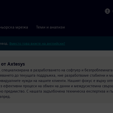
ньорска мрежа
Теми и анализи
ревод.
Вместо това вижте на английски?
 от Axtesys
 специализирана в разработването на софтуер и безпроблемната
ряването до текущата поддръжка, ние разработваме стабилни и 
ивидуалните нужди на нашите клиенти. Нашият фокус е върху оп
з ефективни процеси на обмен на данни и междусистемна свързан
 предимство. С нашата задълбочена техническа експертиза и гъ
апред.