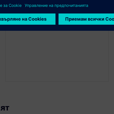
бази данни
Можете да свържете до 3 различни бази данни с
един екземпляр на приложение едновременно!
ят