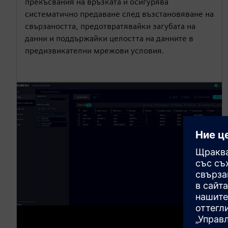
прекъсвания на връзката и осигурява
систематично предаване след възстановяване на
свързаността, предотвратявайки загубата на
данни и поддържайки целостта на данните в
предизвикателни мрежови условия.