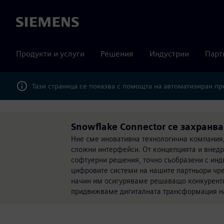
Siemens
Продукти и услуги
Решения
Индустрии
Парт
Тази страница се показва с помощта на автоматизиран п
Snowflake Connector се захранва
Ние сме иновативна технологична компания,
сложни интерфейси. От концепцията и внед
софтуерни решения, точно съобразени с инд
цифровите системи на нашите партньори чре
начин им осигуряваме решаващо конкурентно
придвижваме дигиталната трансформация н