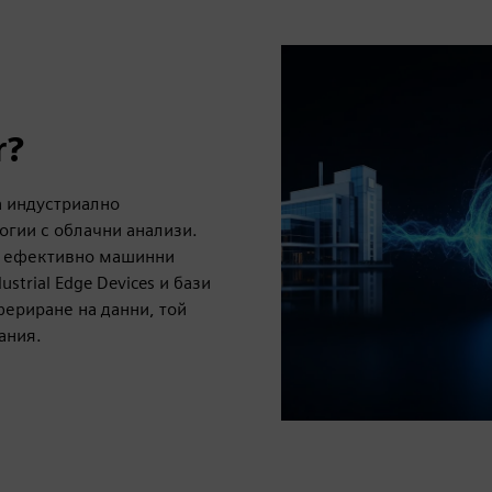
r?
а индустриално
огии с облачни анализи.
ат ефективно машинни
strial Edge Devices и бази
фериране на данни, той
ания.