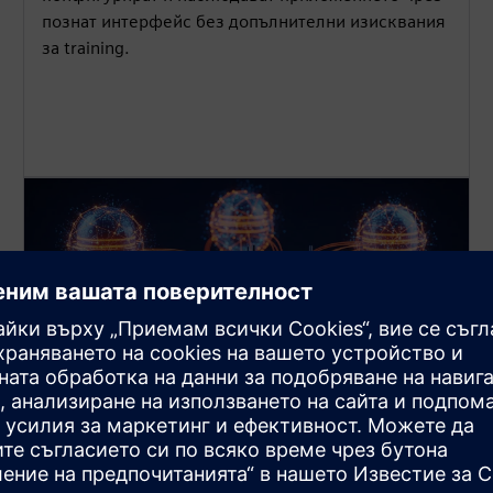
познат интерфейс без допълнителни изисквания
за training.
Управление на множество