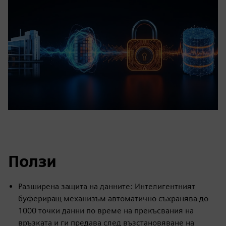
Ползи
Разширена защита на данните: Интелигентният
буфериращ механизъм автоматично съхранява до
1000 точки данни по време на прекъсвания на
връзката и ги предава след възстановяване на