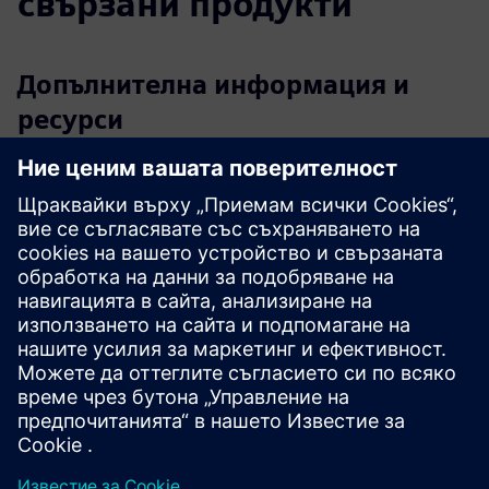
свързани продукти
Допълнителна информация и
ресурси
актесис GmbH
ръководство за потребителя/ Техническа
документация
Допълнителна информация
Бележки за изданието
Предпоставки
Industrial Edge Hub Access
Common Configurator (необходим за конфигуриране на
конектори)