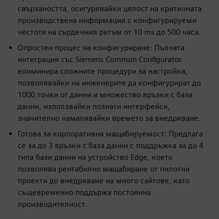
свързаността, осигурявайки цялост на критичната
производствена информация с конфигурируеми
честоти на сърдечния ритъм от 10 ms до 500 часа.
Опростен процес на конфигуриране: Пълната
интеграция със Siemens Common Configurator
елиминира сложните процедури за настройка,
позволявайки на инженерите да конфигурират до
1000 точки от данни и множество връзки с база
данни, използвайки познати интерфейси,
значително намалявайки времето за внедряване.
Готова за корпоративна мащабируемост: Предлага
се за до 3 връзки с база данни с поддръжка за до 4
типа бази данни на устройство Edge, което
позволява рентабилно мащабиране от пилотни
проекти до внедряване на много сайтове, като
същевременно поддържа постоянна
производителност.