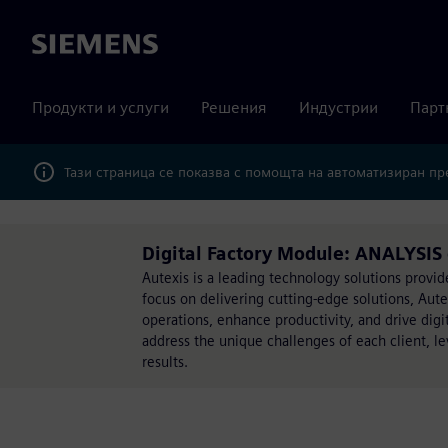
Siemens
Продукти и услуги
Решения
Индустрии
Парт
Тази страница се показва с помощта на автоматизиран п
Digital Factory Module: ANALYSIS 
Autexis is a leading technology solutions provi
focus on delivering cutting-edge solutions, Au
operations, enhance productivity, and drive dig
address the unique challenges of each client, l
results.