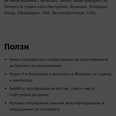
активни машини с Windows, SafeKit беше внедрен със
Siemens в страни като Австралия, Франция, Холандия,
Катар, Швейцария, ОАЕ, Великобритания, САЩ.
Ползи
Няма специфична конфигурация на приложенията
на Siemens за резервиране
Hyper-V е безплатен и включен в Windows за сървър
и компютър
SafeKit е платформен агностик: това е чисто
софтуерно решение
Нулеви специфични умения за конфигуриране и
поддържане на системата