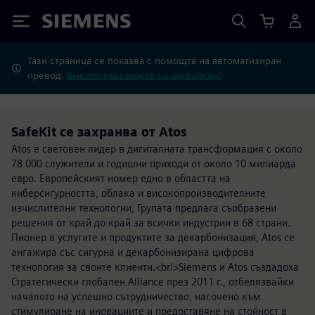
Siemens
Тази страница се показва с помощта на автоматизиран
превод.
Вместо това вижте на английски?
SafeKit се захранва от Atos
Atos е световен лидер в дигиталната трансформация с около
78 000 служители и годишни приходи от около 10 милиарда
евро. Европейският номер едно в областта на
киберсигурността, облака и високопроизводителните
изчислителни технологии, Групата предлага съобразени
решения от край до край за всички индустрии в 68 страни.
Пионер в услугите и продуктите за декарбонизация, Atos се
ангажира със сигурна и декарбонизирана цифрова
технология за своите клиенти.<br/>Siemens и Atos създадоха
Стратегически глобален Alliance през 2011 г., отбелязвайки
началото на успешно сътрудничество, насочено към
стимулиране на иновациите и предоставяне на стойност в