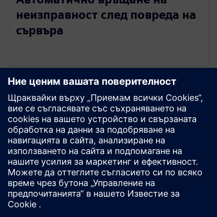
неизправност след повреда на
сървъра
Разгледайте ресурси и
свързани продукти
Предпоставки
Няма