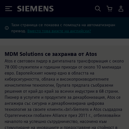
Siemens
Тази страница се показва с помощта на автоматизиран
превод.
Вместо това вижте на английски?
MDM Solutions се захранва от Atos
Atos е световен лидер в дигиталната трансформация с около
78 000 служители и годишни приходи от около 10 милиарда
евро. Европейският номер едно в областта на
киберсигурността, облака и високопроизводителните
изчислителни технологии, Групата предлага съобразени
решения от край до край за всички индустрии в 68 страни.
Пионер в услугите и продуктите за декарбонизация, Atos се
ангажира със сигурна и декарбонизирана цифрова
технология за своите клиенти.<br/>Siemens и Atos създадоха
Стратегически глобален Alliance през 2011 г., отбелязвайки
началото на успешно сътрудничество, насочено към
стимулиране на иновациите и предоставяне на стойност в