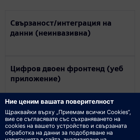
Свързаност/интеграция на
данни (неинвазивна)
Цифров двоен фронтенд (уеб
приложение)
Анализ: онлайн процес и
модел на контрол