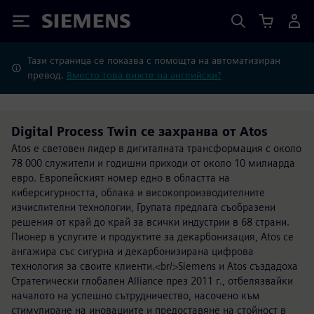
Siemens
Тази страница се показва с помощта на автоматизиран
превод.
Вместо това вижте на английски?
Digital Process Twin се захранва от Atos
Atos е световен лидер в дигиталната трансформация с около
78 000 служители и годишни приходи от около 10 милиарда
евро. Европейският номер едно в областта на
киберсигурността, облака и високопроизводителните
изчислителни технологии, Групата предлага съобразени
решения от край до край за всички индустрии в 68 страни.
Пионер в услугите и продуктите за декарбонизация, Atos се
ангажира със сигурна и декарбонизирана цифрова
технология за своите клиенти.<br/>Siemens и Atos създадоха
Стратегически глобален Alliance през 2011 г., отбелязвайки
началото на успешно сътрудничество, насочено към
стимулиране на иновациите и предоставяне на стойност в