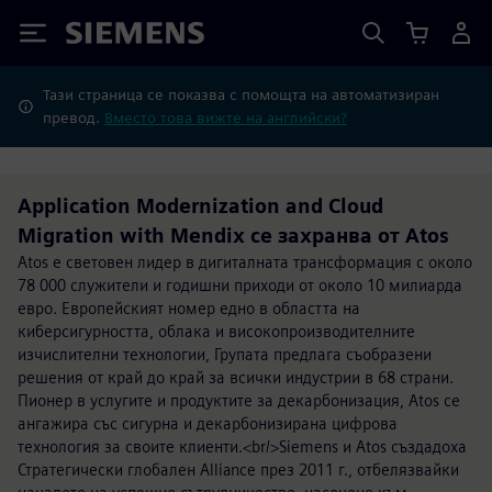
Siemens
Тази страница се показва с помощта на автоматизиран
превод.
Вместо това вижте на английски?
Application Modernization and Cloud
Migration with Mendix се захранва от Atos
Atos е световен лидер в дигиталната трансформация с около
78 000 служители и годишни приходи от около 10 милиарда
евро. Европейският номер едно в областта на
киберсигурността, облака и високопроизводителните
изчислителни технологии, Групата предлага съобразени
решения от край до край за всички индустрии в 68 страни.
Пионер в услугите и продуктите за декарбонизация, Atos се
ангажира със сигурна и декарбонизирана цифрова
технология за своите клиенти.<br/>Siemens и Atos създадоха
Стратегически глобален Alliance през 2011 г., отбелязвайки