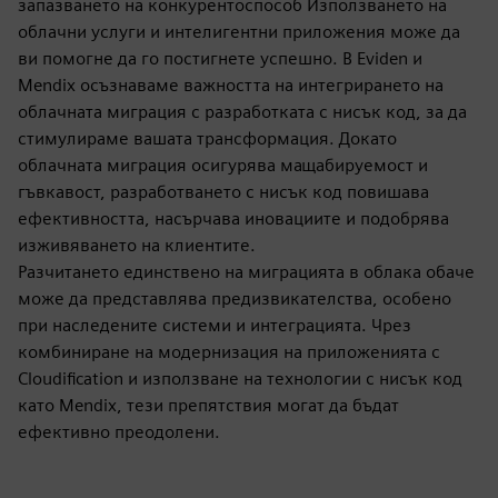
запазването на конкурентоспособ Използването на
облачни услуги и интелигентни приложения може да
ви помогне да го постигнете успешно. В Eviden и
Mendix осъзнаваме важността на интегрирането на
облачната миграция с разработката с нисък код, за да
стимулираме вашата трансформация. Докато
облачната миграция осигурява мащабируемост и
гъвкавост, разработването с нисък код повишава
ефективността, насърчава иновациите и подобрява
изживяването на клиентите.
Разчитането единствено на миграцията в облака обаче
може да представлява предизвикателства, особено
при наследените системи и интеграцията. Чрез
комбиниране на модернизация на приложенията с
Cloudification и използване на технологии с нисък код
като Mendix, тези препятствия могат да бъдат
ефективно преодолени.