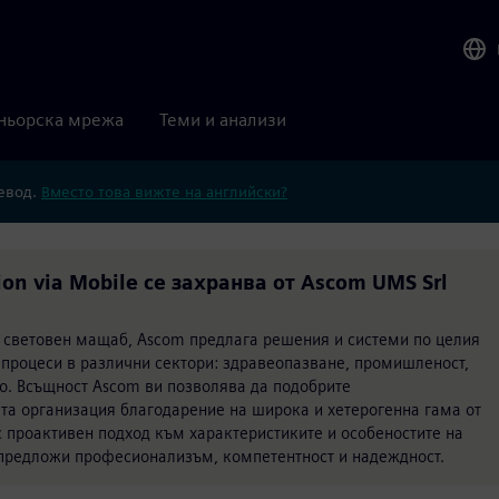
ньорска мрежа
Теми и анализи
ревод.
Вместо това вижте на английски?
ion via Mobile се захранва от Ascom UMS Srl
 в световен мащаб, Ascom предлага решения и системи по целия
 процеси в различни сектори: здравеопазване, промишленост,
во. Всъщност Ascom ви позволява да подобрите
ата организация благодарение на широка и хетерогенна гама от
с проактивен подход към характеристиките и особеностите на
а предложи професионализъм, компетентност и надеждност.