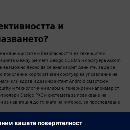
ективността и
пазването?
 на клиницистите и безопасността на техниците и
рацията между Siemens Desigo CC BMS и софтуера Ascom
де възможно лесно да се анализират данните, за да се
во поколение корпоративен софтуер за управление на
инали или здрав и дезинфектант Android смартфон
ecurity и технологични аларми, генерирани например от
нтролери Desigo PXC и системата за повикване на
и за навигация до точката на интерес, за проследяване