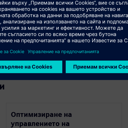
лете оперативните разходи
ридобиването
и
Оптимизиране на
управлението на