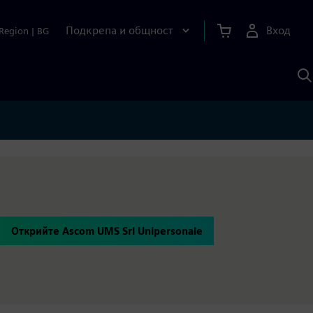
Подкрепа и общност
Вход
Region
|
BG
Т
с
S
Открийте Ascom UMS Srl Unipersonale