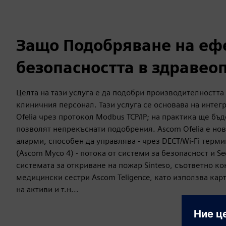
Защо Подобряване на еф
безопасността в здравео
Целта на тази услуга е да подобри производителността
клиничния персонал. Тази услуга се основава на интег
Ofelia чрез протокол Modbus TCP/IP; на практика ще бъ
позволят непрекъснати подобрения. Ascom Ofelia е но
аларми, способен да управлява - чрез DECT/Wi-Fi терм
(Ascom Myco 4) - потока от системи за безопасност и S
системата за откриване на пожар Sinteso, съответно ко
медицински сестри Ascom Teligence, като използва карт
на активи и т.н...