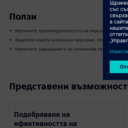
Ползи
Увеличете производителността на персонала и нама
Защитете хората (клиничен персонал, техници и др.)
Увеличете задържането на клиничния персонал и п
Представени възможност
Подобряване на
ефективността на