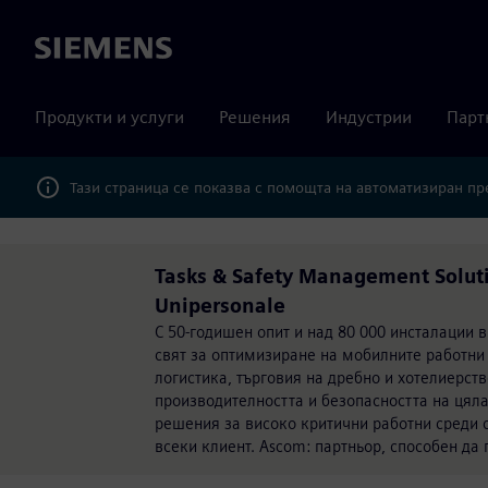
Siemens
Продукти и услуги
Решения
Индустрии
Парт
Тази страница се показва с помощта на автоматизиран п
Tasks & Safety Management Solut
Unipersonale
С 50-годишен опит и над 80 000 инсталации
свят за оптимизиране на мобилните работни
логистика, търговия на дребно и хотелиерст
производителността и безопасността на цял
решения за високо критични работни среди 
всеки клиент. Ascom: партньор, способен д