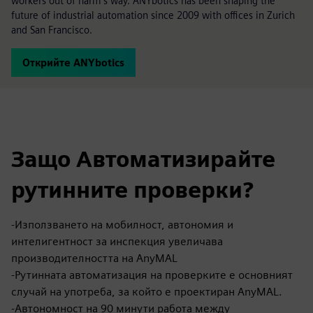
workers out of harm's way. ANYbotics has been shaping the
future of industrial automation since 2009 with offices in Zurich
and San Francisco.
Открийте ANYbotics
Защо Автоматизирайте
рутинните проверки?
-Използването на мобилност, автономия и
интелигентност за инспекция увеличава
производителността на AnyMAL
-Рутинната автоматизация на проверките е основният
случай на употреба, за който е проектиран AnyMAL.
-Автономност на 90 минути работа между