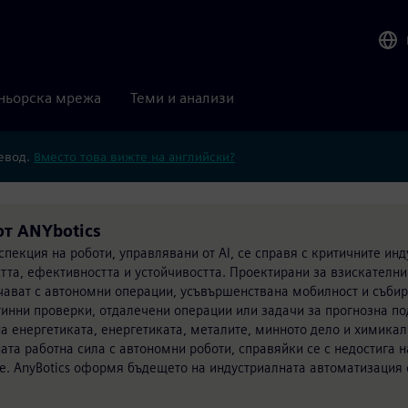
ньорска мрежа
Теми и анализи
ревод.
Вместо това вижте на английски?
от ANYbotics
спекция на роботи, управлявани от AI, се справя с критичните ин
тта, ефективността и устойчивостта. Проектирани за взискателн
ичават с автономни операции, усъвършенствана мобилност и събир
утинни проверки, отдалечени операции или задачи за прогнозна п
на енергетиката, енергетиката, металите, минното дело и химикал
ата работна сила с автономни роботи, справяйки се с недостига н
е. AnyBotics оформя бъдещето на индустриалната автоматизация о