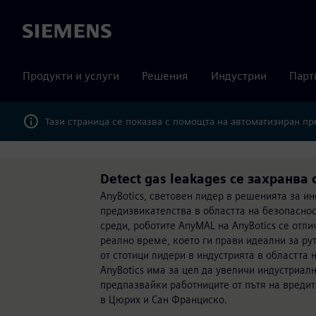
Siemens
Продукти и услуги
Решения
Индустрии
Парт
Тази страница се показва с помощта на автоматизиран п
Detect gas leakages се захранва 
AnyBotics, световен лидер в решенията за ин
предизвикателства в областта на безопаснос
среди, роботите AnyMAL на AnyBotics се отл
реално време, което ги прави идеални за р
от стотици лидери в индустрията в областта 
AnyBotics има за цел да увеличи индустриалн
предпазвайки работниците от пътя на вредит
в Цюрих и Сан Франциско.