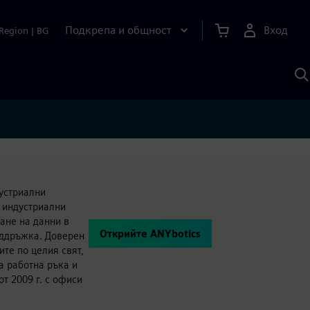
Подкрепа и общност
Вход
Region
|
BG
Т
с
S
дустриални
и индустриални
ане на данни в
Открийте ANYbotics
оддръжка. Доверен
ите по целия свят,
а работна ръка и
т 2009 г. с офиси