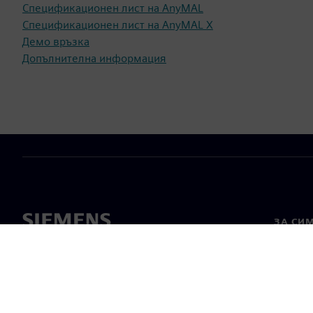
Спецификационен лист на AnyMAL
Спецификационен лист на AnyMAL X
Демо връзка
Допълнителна информация
ЗА СИ
За нас
Лидерс
Новини