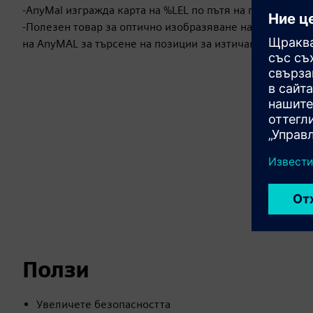
-AnyMal изгражда карта на %LEL по пътя на пътуването
-Полезен товар за оптично изобразяване на газове (LG
на AnyMAL за търсене на позиции за изтичане
Ползи
Увеличете безопасността