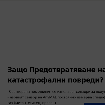
Защо Предотвратяване н
катастрофални повреди?
-В затворени помещения се използват сензори за под
-Газовият сензор на AnyMAL постоянно измерва специ
газ (метан, етилен, пропан)