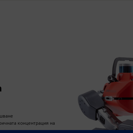
а
ушване
фичната концентрация на