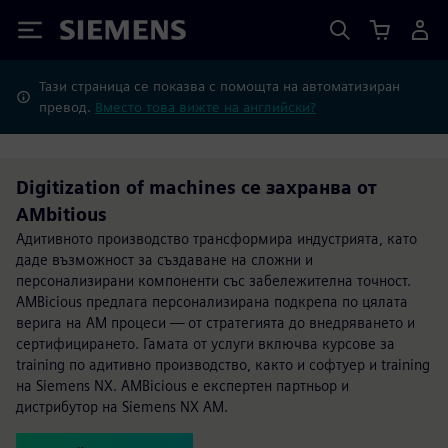
Siemens
Тази страница се показва с помощта на автоматизиран
превод.
Вместо това вижте на английски?
Digitization of machines се захранва от
AMbitious
Адитивното производство трансформира индустрията, като
даде възможност за създаване на сложни и
персонализирани компоненти със забележителна точност.
AMBicious предлага персонализирана подкрепа по цялата
верига на AM процеси — от стратегията до внедряването и
сертифицирането. Гамата от услуги включва курсове за
training по адитивно производство, както и софтуер и training
на Siemens NX. AMBicious е експертен партньор и
дистрибутор на Siemens NX AM.