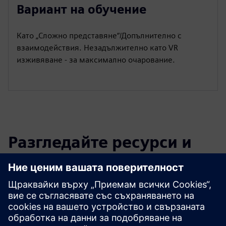
Вариант на обучение
Като „Сложно представяне“/Допълнително с
взаимодействия. Незадължително като VR
изживяване - за максимално очарование.
Разгледайте ресурси и
свързани продукти
Допълнителна информация и
ресурси