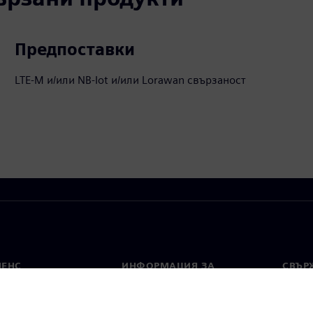
Предпоставки
LTE-M и/или NB-Iot и/или Lorawan свързаност
МЕНС
ИНФОРМАЦИЯ ЗА
СВЪРЖ
ФИРМАТА
Конта
Фирма