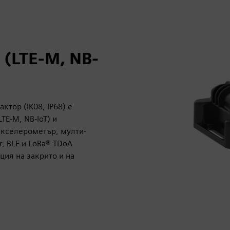
(LTE-M, NB-
тор (IK08, IP68) е
E-M, NB-IoT) и
акселерометър, мулти-
r, BLE и LoRa® TDoA
ция на закрито и на