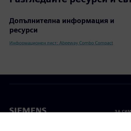
Допълнителна информация и
ресурси
Информационен лист: Abeeway Combo Compact
ЗА СИ
За нас