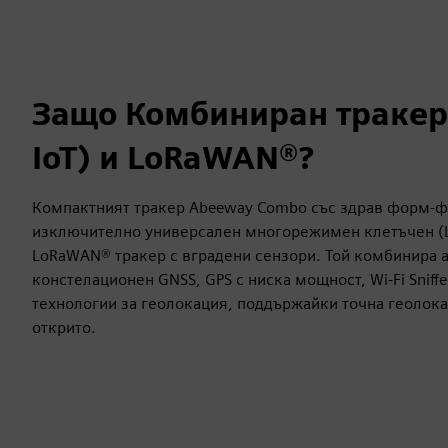
Защо Комбиниран тракер 
IoT) и LoRaWAN®?
Компактният тракер Abeeway Combo със здрав форм-фак
изключително универсален многорежимен клетъчен (LT
LoRaWAN® тракер с вградени сензори. Той комбинира 
констелационен GNSS, GPS с ниска мощност, Wi-Fi Sniffe
технологии за геолокация, поддържайки точна геолока
открито.