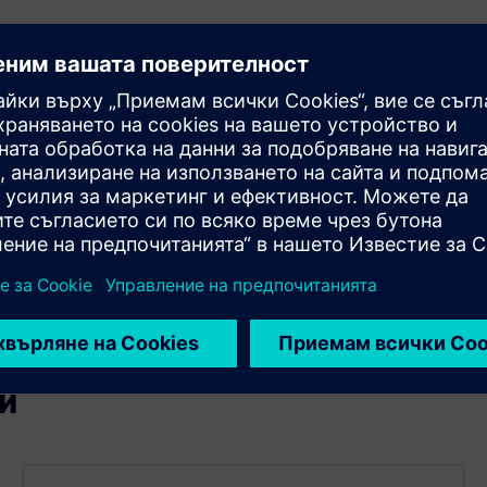
uppa (изисква инфраструктура Quuppa)
и