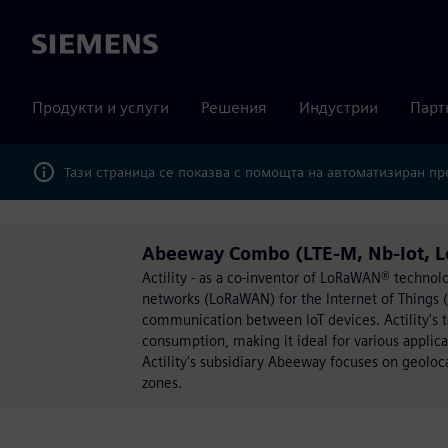
Siemens
Продукти и услуги
Решения
Индустрии
Парт
Тази страница се показва с помощта на автоматизиран п
Abeeway Combo (LTE-M, Nb-Iot, Lo
Actility - as a co-inventor of LoRaWAN® technol
networks (LoRaWAN) for the Internet of Things (Io
communication between IoT devices. Actility's 
consumption, making it ideal for various applicati
Actility's subsidiary Abeeway focuses on geoloca
zones.