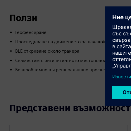
Ползи
Геофенсиране
Проследяване на движението за начало/край
BLE откриване около тракера
Съвместим с интелигентното местоположение на Qu
Безпроблемно вътрешно/външно проследяване
Представени възможност