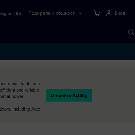
Подкрепа и общност
Вход
Region
|
BG
Т
с
S
long-range- wide-area
efficient and reliable
Открийте Actility
inimal power
doors, including Atex