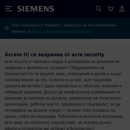
Siemens
Тази страница се показва с помощта на автоматизиран
превод.
Вместо това вижте на английски?
Access It! се захранва от acre security
acre security е световен лидер в доставката на решения за
цифрова и физическа сигурност. Поддържането на
безопасността на вашите хора, помещения и данни е също
толкова важно за тях, колкото и за вас. acre защитава
ценните ви активи с едно портфолио от облачни, локални и
хибридни решения. Достъп до перфектната комбинация от
решения за контрол на достъпа, управление на посетители,
проникване, работно място, предаване и свързаност, за да
отговорите на вашите нужди — всичко това хоствано по
начин, който ви подхожда. Работейки в различни вертикали,
acre дава на клиентите спокойствие, че техните данни,
офиси и служители ще останат в безопасност.