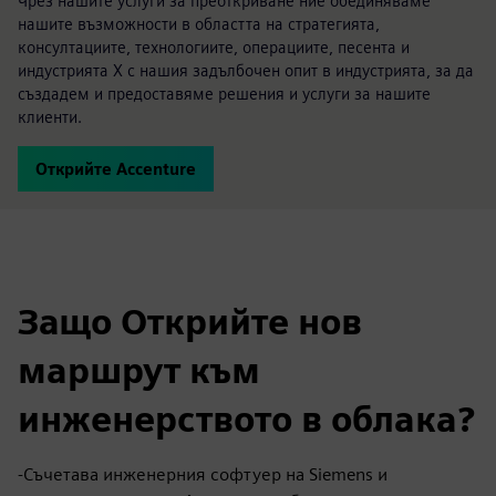
Чрез нашите услуги за преоткриване ние обединяваме
нашите възможности в областта на стратегията,
консултациите, технологиите, операциите, песента и
индустрията X с нашия задълбочен опит в индустрията, за да
създадем и предоставяме решения и услуги за нашите
клиенти.
Открийте Accenture
Защо Открийте нов
маршрут към
инженерството в облака?
-Съчетава инженерния софтуер на Siemens и