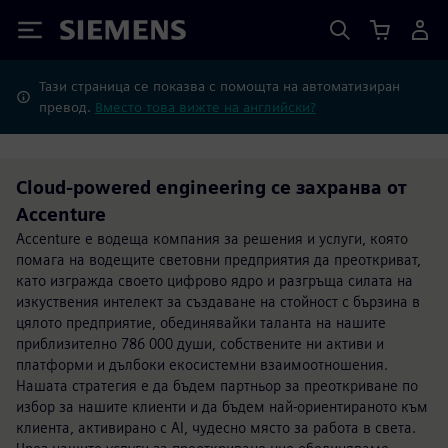
Siemens
Тази страница се показва с помощта на автоматизиран
превод.
Вместо това вижте на английски?
Cloud-powered engineering се захранва от
Accenture
Accenture е водеща компания за решения и услуги, която
помага на водещите световни предприятия да преоткриват,
като изгражда своето цифрово ядро и разгръща силата на
изкуствения интелект за създаване на стойност с бързина в
цялото предприятие, обединявайки таланта на нашите
приблизително 786 000 души, собствените ни активи и
платформи и дълбоки екосистемни взаимоотношения.
Нашата стратегия е да бъдем партньор за преоткриване по
избор за нашите клиенти и да бъдем най-ориентираното към
клиента, активирано с AI, чудесно място за работа в света.