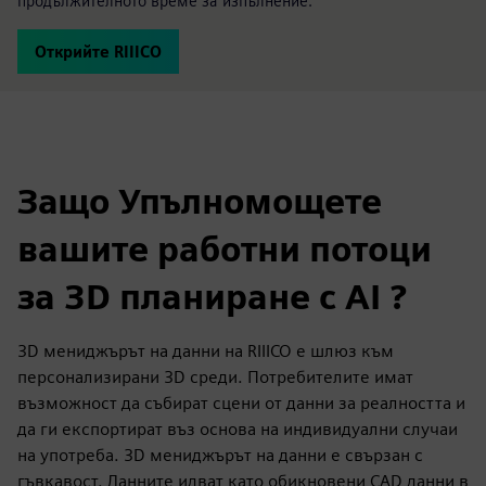
продължителното време за изпълнение.
Открийте RIIICO
Защо Упълномощете
вашите работни потоци
за 3D планиране с AI ?
3D мениджърът на данни на RIIICO е шлюз към
персонализирани 3D среди. Потребителите имат
възможност да събират сцени от данни за реалността и
да ги експортират въз основа на индивидуални случаи
на употреба. 3D мениджърът на данни е свързан с
гъвкавост. Данните идват като обикновени CAD данни в