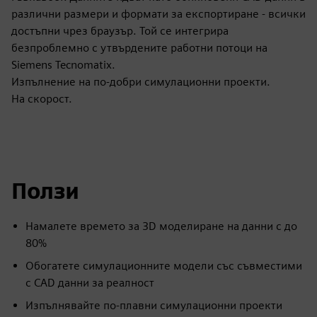
различни размери и формати за експортиране - всички
достъпни чрез браузър. Той се интегрира
безпроблемно с утвърдените работни потоци на
Siemens Tecnomatix.
Изпълнение на по-добри симулационни проекти.
На скорост.
Ползи
Намалете времето за 3D моделиране на данни с до
80%
Обогатете симулационните модели със съвместими
с CAD данни за реалност
Изпълнявайте по-плавни симулационни проекти