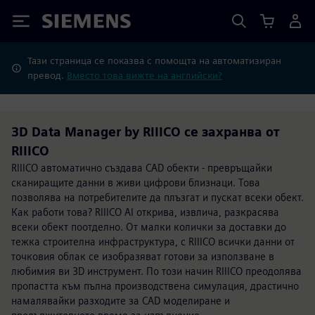
Siemens
Тази страница се показва с помощта на автоматизиран
превод.
Вместо това вижте на английски?
3D Data Manager by RIIICO се захранва от
RIIICO
RIIICO автоматично създава CAD обекти - превръщайки
сканиращите данни в живи цифрови близнаци. Това
позволява на потребителите да плъзгат и пускат всеки обект.
Как работи това? RIIICO AI открива, извлича, разкрасява
всеки обект поотделно. От малки колички за доставки до
тежка строителна инфраструктура, с RIIICO всички данни от
точковия облак се изобразяват готови за използване в
любимия ви 3D инструмент. По този начин RIIICO преодолява
пропастта към пълна производствена симулация, драстично
намалявайки разходите за CAD моделиране и