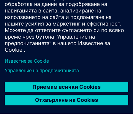
ресурси
Флаер за продукта: В 5 стъпки от сканиране до
симулационен модел
Предпоставки