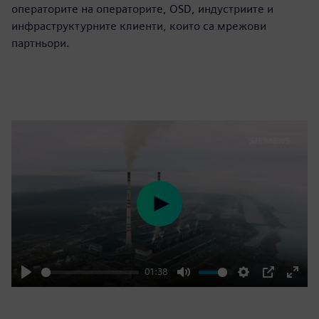
операторите на операторите, OSD, индустриите и
инфраструктурните клиенти, които са мрежови
партньори.
Play
01:38
Play
Mute
Settings
PIP
Enter
fulls