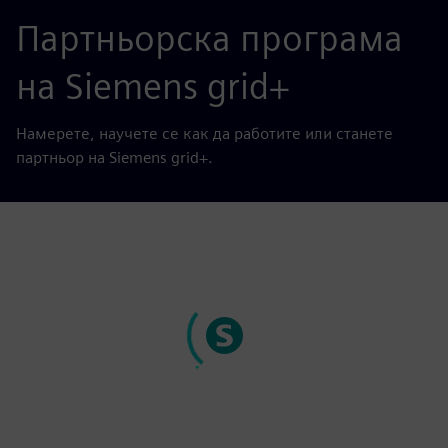
Партньорска програма
на Siemens grid+
Намерете, научете се как да работите или станете
партньор на Siemens grid+.