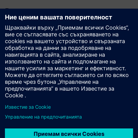
Връзки за поддръжка
Примери за приложение
Сертификати
Бележки за продукта
Изтегляни/Софтуер/Фърмуер
Често задавани въпроси
Ръководства
Software архиви
Технически данни