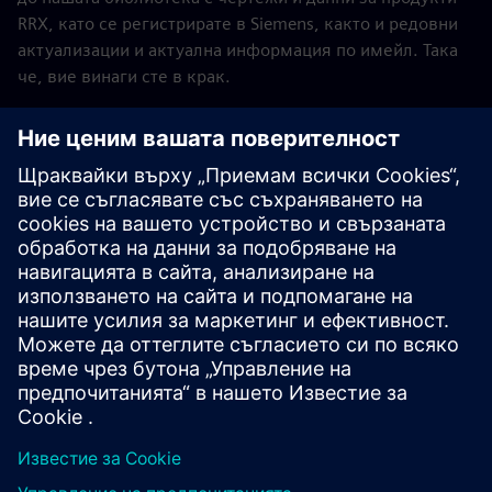
RRX, като се регистрирате в Siemens, както и редовни
актуализации и актуална информация по имейл. Така
че, вие винаги сте в крак.
Регистрирайте се като потребител на RRX библиотека
днес. За да направите това, моля попълнете
регистрационния формуляр по-долу. Ако все още не
сте потребител на RRX, първо трябва да изтеглите и
инсталирате софтуера RRX на вашия компютър. За
пълната версия трябва да бъде закупен платен лиценз.
Изтеглете RRX