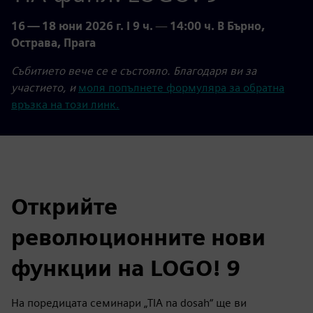
16 — 18 юни 2026 г. I 9 ч.
—
14:00 ч. В Бърно,
Острава, Прага
Събитието вече се е състояло. Благодаря ви за
участието, и
моля попълнете формуляра за обратна
връзка на този линк.
Открийте
революционните нови
функции на LOGO! 9
На поредицата семинари „TIA na dosah“ ще ви