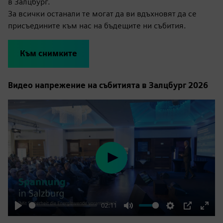
в Залцбург.
За всички останали те могат да ви вдъхновят да се
присъедините към нас на бъдещите ни събития.
Към снимките
Видео напрежение на събитията в Залцбург 2026
Play
02:11
Play
Mute
Settings
PIP
Enter