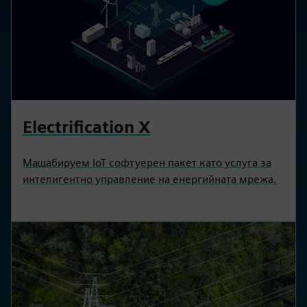
Electrification X
Мащабируем IoT софтуерен пакет като услуга за
интелигентно управление на енергийната мрежа.