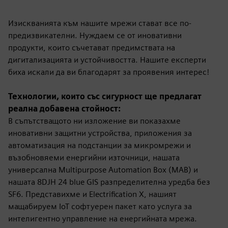
Изискванията към нашите мрежи стават все по-
предизвикателни. Нуждаем се от иновативни
продукти, които съчетават предимствата на
дигитализацията и устойчивостта. Нашите експерти
биха искали да ви благодарят за проявения интерес!
Технологии, които със сигурност ще предлагат
реална добавена стойност:
В съпътстващото ни изложение ви показахме
иновативни защитни устройства, приложения за
автоматизация на подстанции за микромрежи и
възобновяеми енергийни източници, нашата
универсална Multipurpose Automation Box (MAB) и
нашата 8DJH 24 blue GIS разпределителна уредба без
SF6. Представихме и Electrification X, нашият
мащабируем IoT софтуерен пакет като услуга за
интелигентно управление на енергийната мрежа.