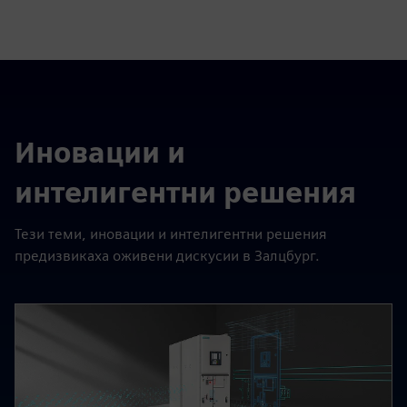
fulls
Иновации и
интелигентни решения
Тези теми, иновации и интелигентни решения
предизвикаха оживени дискусии в Залцбург.