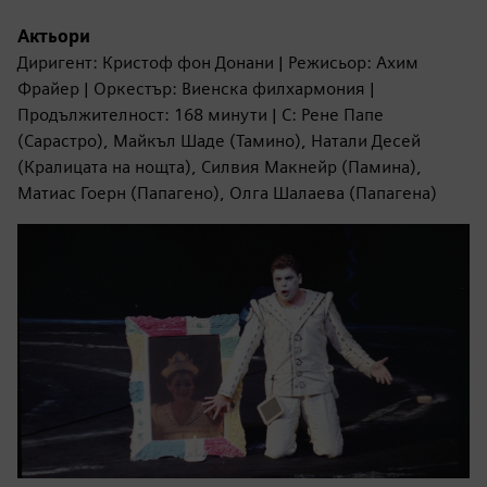
Актьори
Диригент: Кристоф фон Донани | Режисьор: Ахим
Фрайер | Оркестър: Виенска филхармония |
Продължителност: 168 минути | С: Рене Папе
(Сарастро), Майкъл Шаде (Тамино), Натали Десей
(Кралицата на нощта), Силвия Макнейр (Памина),
Матиас Гоерн (Папагено), Олга Шалаева (Папагена)