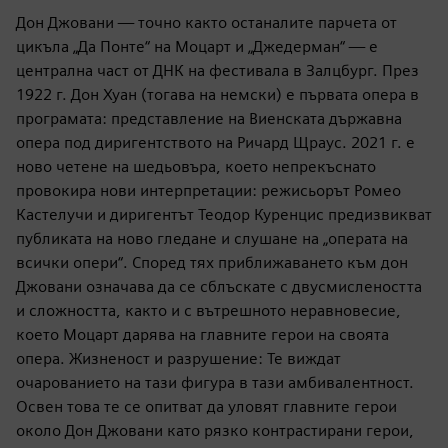
Дон Джовани — точно както останалите парчета от
цикъла „Да Понте“ на Моцарт и „Джедерман“ — е
централна част от ДНК на фестивала в Залцбург. През
1922 г. Дон Хуан (тогава на немски) е първата опера в
програмата: представление на Виенската държавна
опера под диригентството на Ричард Щраус. 2021 г. е
ново четене на шедьовъра, което непрекъснато
провокира нови интерпретации: режисьорът Ромео
Кастелучи и диригентът Теодор Куренцис предизвикват
публиката на ново гледане и слушане на „операта на
всички опери“. Според тях приближаването към дон
Джовани означава да се сблъскате с двусмислеността
и сложността, както и с вътрешното неравновесие,
което Моцарт дарява на главните герои на своята
опера. Жизненост и разрушение: Те виждат
очарованието на тази фигура в тази амбивалентност.
Освен това те се опитват да уловят главните герои
около Дон Джовани като рязко контрастирани герои,