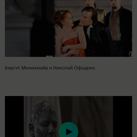
Биргит Минихмайр и Николай Офцарек.
Play