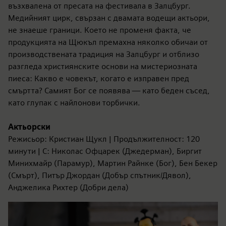
възхвалена от пресата на фестивала в Залцбург.
Медийният цирк, свързан с двамата водещи актьори,
не знаеше граници. Което не променя факта, че
продукцията на Щюкъл премахна няколко обичаи от
производствената традиция на Залцбург и отблизо
разгледа християнските основи на мистериозната
пиеса: Какво е човекът, когато е изправен пред
смъртта? Самият Бог се появява — като беден съсед,
като глупак с найлонови торбички.
Актьорски
Режисьор: Кристиан Щукл | Продължителност: 120
минути | С: Николас Офцарек (Джедерман), Биргит
Минихмайр (Парамур), Мартин Райнке (Бог), Бен Бекер
(Смърт), Питър Джордан (Добър спътник/Дявол),
Анджелика Рихтер (Добри дела)