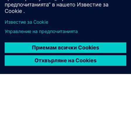
адаптации. Точно както героите във всяка история се
трансформират, така се променят и самите истории,
чието въображение и възмущение продължават да
очароват и до днес. Границите между човека и
природата, боговете и животните, стават замъглени.
От уникалното разнообразие на ариите, ансамблите и
припевите на Вивалди е създадено пастико за нашето
време за хотел Метаморфозис, което съчетава
отделни епизоди от „Метаморфози“ на Овидий с
виртуозната и разнообразна музика на Антонио
Вивалди. В сложните емоционални светове на Овидий
днешните хора стават разпознаваеми, а музиката на
Вивалди им позволява да се скитат между
меланхолията и радостта, между светлината и
тъмнината. Сесилия Бартоли и нейните приятели
художници въплъщават различни герои на сцената,
всеки преживява свои собствени метаморфози и тези
на другите. Анджела Уинклер поема ролята на фигура
на Орфей, обикаляща между реалностите.