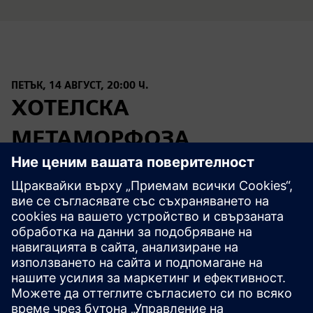
ПЕТЪК, 14 АВГУСТ, 20:00 Ч.
ХОТЕЛСКА
МЕТАМОРФОЗА
Пастичио в две действия с музика на Антонио Вивалди
(Залцбургски фестивал 2025, Haus für Mozart — на
италиански език със субтитри на немски).
Производство на BR/ARTE и ЮНИТЕЛ.
Повече от 2000 години Метаморфозите на Овидий
оформят нашата култура и служат като неизчерпаем
източник на вдъхновение за безброй художествени