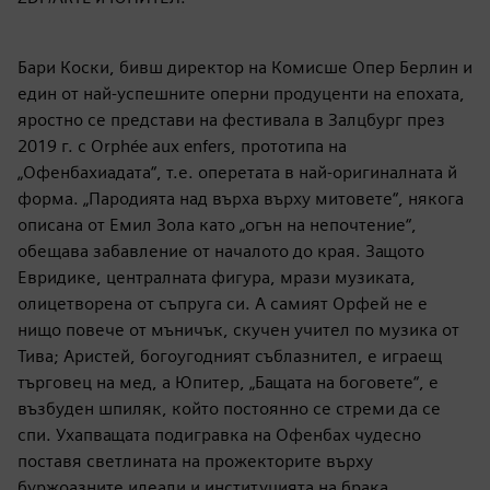
Бари Коски, бивш директор на Комисше Опер Берлин и
един от най-успешните оперни продуценти на епохата,
яростно се представи на фестивала в Залцбург през
2019 г. с Orphée aux enfers, прототипа на
„Офенбахиадата“, т.е. оперетата в най-оригиналната й
форма. „Пародията над върха върху митовете“, някога
описана от Емил Зола като „огън на непочтение“,
обещава забавление от началото до края. Защото
Евридике, централната фигура, мрази музиката,
олицетворена от съпруга си. А самият Орфей не е
нищо повече от мъничък, скучен учител по музика от
Тива; Аристей, богоугодният съблазнител, е играещ
търговец на мед, а Юпитер, „Бащата на боговете“, е
възбуден шпиляк, който постоянно се стреми да се
спи. Ухапващата подигравка на Офенбах чудесно
поставя светлината на прожекторите върху
буржоазните идеали и институцията на брака.