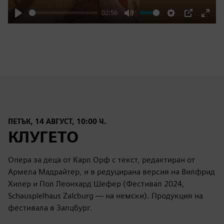
02:56
Play
Mute
Settings
PIP
Enter
fulls
ПЕТЪК, 14 АВГУСТ, 10:00 Ч.
КЛУГЕТО
Опера за деца от Карл Орф с текст, редактиран от
Армела Мадрайтер, и в редуцирана версия на Вилфрид
Хилер и Пол Леонхард Шефер (Фестивал 2024,
Schauspielhaus Zalcburg — на немски). Продукция на
фестивала в Залцбург.