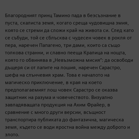
Благородният принц Тамино пада в безсъзнание в
пуста, скалиста земя, когато среща чудовищна змия,
която се стреми да сложи край на живота си. След като
се събуди, той се сблъсква с чудесен човек в рокля от
пера, наречен Папагено, три дами, които са също
толкова странни, и славно пееща Кралица на нощта,
която го обвинява в „Невъзможна мисия“: да освободи
дъщеря си от лапите на лошия, наречен Сарастро,
шефа на слънчевия храм. Това е началото на
магическо приключение, в края на което
предполагаемият лош човек Сарастро се оказва
защитник на разума и човечеството. Визуално
завладяващата продукция на Ахим Фрайер, в
сравнение с много други версии, всъщност
транспортира публиката до фантазична, магическа
земя, където се води яростна война между доброто и
злото.