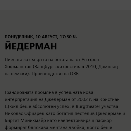
ПОНЕДЕЛНИК, 10 АВГУСТ, 17:30 Ч.
ЙЕДЕРМАН
Пиесата за смъртта на богаташа от Уго фон
Хофманстал (Залцбургски фестивал 2010, Домплац —
на немски). Производство на ORF.
Грандиозната промяна в успешната нова
интерпретация на Джедерман от 2002 г. на Кристиан
Щюкл беше абсолютен успех: в Burgtheater участва
Николас Офцарек като богатия пестелив Джедерман и
Биргит Минихмайр като наелектризиращ пафьор
формират бляскава мечтана двойка, която беше