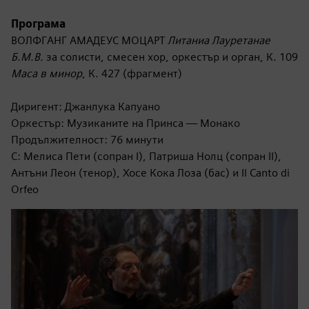
Програма
ВОЛФГАНГ АМАДЕУС МОЦАРТ
Литаниа Лауретанае
Б.М.В.
за солисти, смесен хор, оркестър и орган, К. 109
Маса в минор
, К. 427 (фрагмент)
Диригент: Джанлука Капуано
Оркестър: Музиканите на Принса — Монако
Продължителност: 76 минути
С: Мелиса Пети (сопран I), Патриша Нолц (сопран II),
Антъни Леон (тенор), Хосе Кока Лоза (бас) и Il Canto di
Orfeo