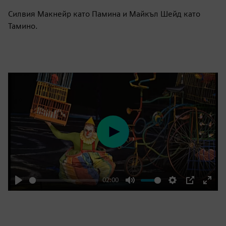
Силвия Макнейр като Памина и Майкъл Шейд като
Тамино.
Play
02:00
Play
Mute
Settings
PIP
Enter
fulls