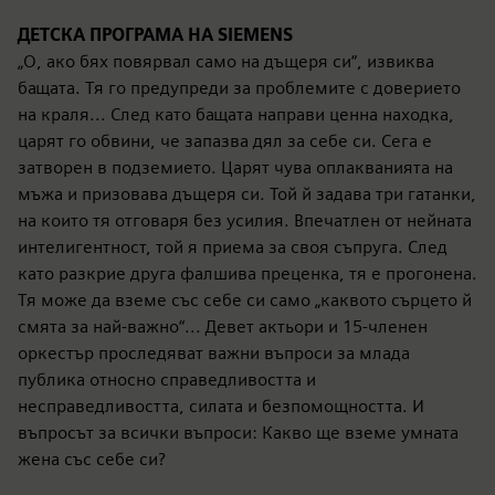
ДЕТСКА ПРОГРАМА НА SIEMENS
„О, ако бях повярвал само на дъщеря си“, извиква
бащата. Тя го предупреди за проблемите с доверието
на краля... След като бащата направи ценна находка,
царят го обвини, че запазва дял за себе си. Сега е
затворен в подземието. Царят чува оплакванията на
мъжа и призовава дъщеря си. Той й задава три гатанки,
на които тя отговаря без усилия. Впечатлен от нейната
интелигентност, той я приема за своя съпруга. След
като разкрие друга фалшива преценка, тя е прогонена.
Тя може да вземе със себе си само „каквото сърцето й
смята за най-важно“... Девет актьори и 15-членен
оркестър проследяват важни въпроси за млада
публика относно справедливостта и
несправедливостта, силата и безпомощността. И
въпросът за всички въпроси: Какво ще вземе умната
жена със себе си?