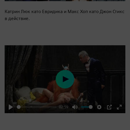
Катрин Люк като Евридика и Макс Хоп като Джон Стикс
в действие.
Play
02:59
Play
Mute
Settings
PIP
Enter
fulls