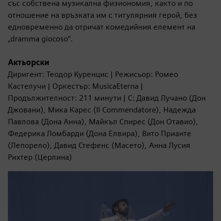
със собствена музикална физиономия, както и по
отношение на връзката им с титулярния герой, без
едновременно да отричат комедийния елемент на
„dramma giocoso“.
Актьорски
Диригент: Теодор Куренцис | Режисьор: Ромео
Кастелучи | Оркестър: MusicaEterna |
Продължителност: 211 минути | С: Давид Лучано (Дон
Джовани), Мика Карес (Il Commendatore), Надежда
Павлова (Дона Анна), Майкъл Спирес (Дон Отавио),
Федерика Ломбарди (Дона Елвира), Вито Прианте
(Лепорело), Давид Стефенс (Масето), Анна Лусия
Рихтер (Церлина)