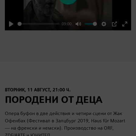
03:00
Play
Mute
Settings
PIP
Enter
fulls
ВТОРНИК, 11 АВГУСТ, 21:00 Ч.
ПОРОДЕНИ ОТ ДЕЦА
Опера буфон в две действия и четири сцени от Жак
Офенбах (Фестивал в Залцбург 2019, Haus für Mozart
— на френски и немски). Производство на ORF,
ZDF/ARTE и ЮНИТЕЛ.