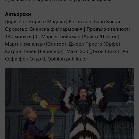
Актьорски
Диригент: Енрике Мацола | Режисьор: Бари Коски |
Оркестър: Виенска филхармония | Продължителност:
140 минути | С: Марсел Бийкман (Аристе/Плутон),
Мартин Уинклер (Юпитер), Джоел Прието (Орфе),
Катрин Левек (Евридика), Макс Хоп (Джон Стикс), Ан
Софи фон Отър (L'Opinion publique)