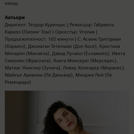
изход.
Актьори
Диригент: Теодор Куренцис | Режисьор: Габриела
Каризо (Пипинг Том) | Оркестър: Утопия |
Продължителност: 165 минути | С: Асмик Григориан
(Кармен), Джонатан Тетелман (Дон Хосе), Кристина
Мичарян (Микаела), Давид Лучано (Ескамило), Ивета
Симонян (Фраскита), Анита Монсерат (Мерседес),
Матиас Уинклер (Зунига), Ливиу Холендер (Моралес),
Майкъл Аривони (Ле Данкаир), Минджи Лей (Ле
Ремендадо)