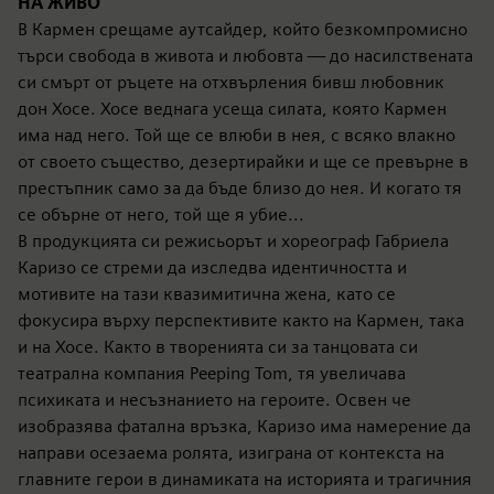
НА ЖИВО
В Кармен срещаме аутсайдер, който безкомпромисно
търси свобода в живота и любовта — до насилствената
си смърт от ръцете на отхвърления бивш любовник
дон Хосе. Хосе веднага усеща силата, която Кармен
има над него. Той ще се влюби в нея, с всяко влакно
от своето същество, дезертирайки и ще се превърне в
престъпник само за да бъде близо до нея. И когато тя
се обърне от него, той ще я убие...
В продукцията си режисьорът и хореограф Габриела
Каризо се стреми да изследва идентичността и
мотивите на тази квазимитична жена, като се
фокусира върху перспективите както на Кармен, така
и на Хосе. Както в творенията си за танцовата си
театрална компания Peeping Tom, тя увеличава
психиката и несъзнанието на героите. Освен че
изобразява фатална връзка, Каризо има намерение да
направи осезаема ролята, изиграна от контекста на
главните герои в динамиката на историята и трагичния