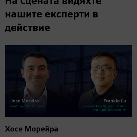
На сцената видяхте
нашите експерти в
действие
Хосе Морейра