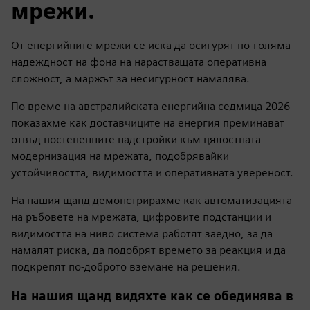
мрежи.
От енергийните мрежи се иска да осигурят по-голяма
надеждност на фона на нарастващата оперативна
сложност, а маржът за несигурност намалява.
По време на австралийската енергийна седмица 2026
показахме как доставчиците на енергия преминават
отвъд постепенните надстройки към цялостната
модернизация на мрежата, подобрявайки
устойчивостта, видимостта и оперативната увереност.
На нашия щанд демонстрирахме как автоматизацията
на ръбовете на мрежата, цифровите подстанции и
видимостта на ниво система работят заедно, за да
намалят риска, да подобрят времето за реакция и да
подкрепят по-доброто вземане на решения.
На нашия щанд видяхте как се обединява в