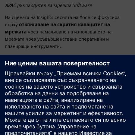
APAC ръководител за мрежов Software
На сцената на Insights сесията на Хосе се фокусира
върху
отключване на скрития капацитет на
мрежата
чрез намаляване на използването на
мрежата чрез усъвършенствани оперативни и
планиращи инструменти.
ЛинкДин
Франки Лу
Генерален мениджър за продукти за Electrification и
автоматизация
Франки се присъедини към
Сесия на панела за мрежа
(дистрибуция), където той обсъди
Доставчик на
разпределени мрежови услуги
модернизация на
изпълнението и планирането
.