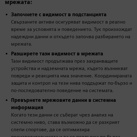
мрежата:
Започнете с видимост в подстанцията
Свързаните активи осигуряват видимост в реално
време за условията и поведението. Тук произхождат
надеждни данни и откъдето започва разбирането на
мрежата.
Разширете тази видимост в мрежата
Тази видимост продължава през захранващите
устройства и надземната мрежа, където възникват
повреди и реакцията има значение. Координираната
защита и контрол на тези нива поддържат по-бързо и
по-последователно поведение на системата.
Превърнете мрежовите данни в системна
информация
Когато тези данни се съберат чрез анализ на
системно ниво, става възможно да се разкрият
слепи спортове, да се оптимизира
производителността и да се поддържа по-бърза