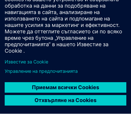
SINUMERIK Машинен компас
Разберете кои машини с SINUMERIK CNC ще бъдат
изложени на изложението.
Открийте света на машините SINUMERIK