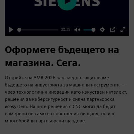
Play
00:35
Play
Mute
Settings
PIP
Enter
fulls
Оформете бъдещето на
магазина. Сега.
Открийте на AMB 2026 как заедно защитаваме
бъдещето на индустрията за машинни инструменти —
чрез технологични иновации като изкуствен интелект,
решения за киберсигурност и силна партньорска
ecosystem. Нашите решения с CNC могат да бъдат
намерени не само на собствения ни щанд, но и в
многобройни партньорски щандове.