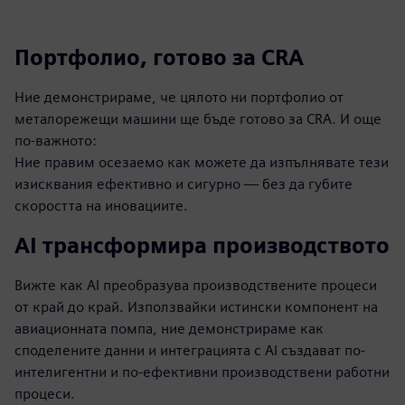
Портфолио, готово за CRA
Ние демонстрираме, че цялото ни портфолио от
металорежещи машини ще бъде готово за CRA. И още
по-важното:
Ние правим осезаемо как можете да изпълнявате тези
изисквания ефективно и сигурно — без да губите
скоростта на иновациите.
AI трансформира производството
Вижте как AI преобразува производствените процеси
от край до край. Използвайки истински компонент на
авиационната помпа, ние демонстрираме как
споделените данни и интеграцията с AI създават по-
интелигентни и по-ефективни производствени работни
процеси.