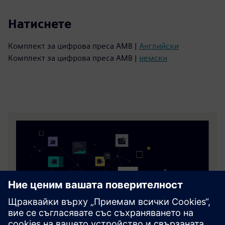
Натиснете
Комплект за цифрова преса AMB |
Английски
Комплект за цифрова преса AMB |
немски