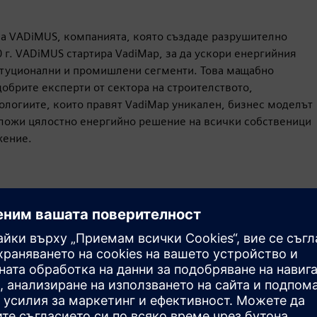
на VADiMUS, компанията, която създаде разрушително
 г. VADiMUS стартира VadiMap, за да ускори енергийния
титуционални и промишлени сегменти. Това мащабно
брите експерти от сектора на строителството,
нологиите, които правят VadiMap уникален, бизнес моделът
едложи цялостно енергийно решение на всички собственици
жение.
Движение
Build
Разширява или надгражда продукт/решение на
Siemens Xcelerator чрез създаване на нов продукт или
създава ново клиентско решение чрез интегриране