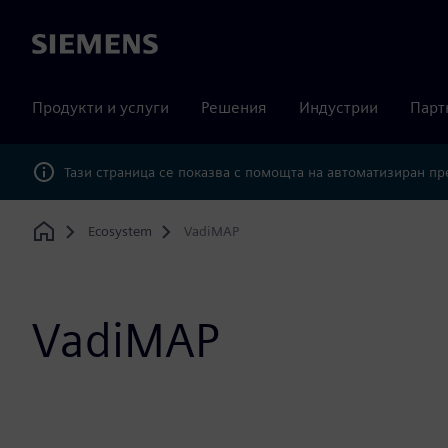
Siemens
Продукти и услуги
Решения
Индустрии
Парт
Тази страница се показва с помощта на автоматизиран п
Ecosystem
VadiMAP
Home
VadiMAP