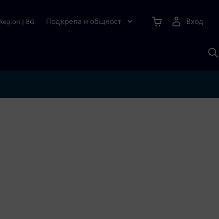
Подкрепа и общност
Вход
Region
|
BG
Т
с
S