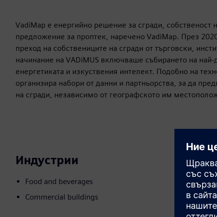
VadiMap е енергийно решение за сгради, собственост 
предложение за проптек, наречено VadiMap. През 2020
преход на собствениците на сгради от търговски, инс
начинание на VADiMUS включваше събирането на най-до
енергетиката и изкуствения интелект. Подобно на тех
организира набори от данни и партньорства, за да пр
на сгради, независимо от географското им местополо
Индустрии
Food and beverages
Commercial buildings