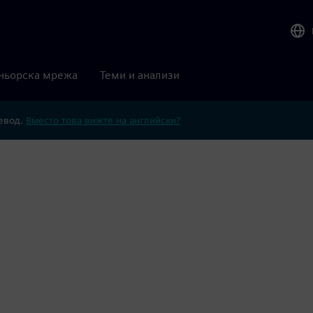
ньорска мрежа
Теми и анализи
ревод.
Вместо това вижте на английски?