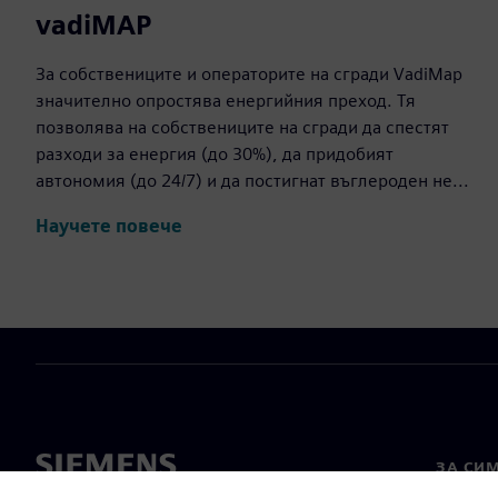
vadiMAP
За собствениците и операторите на сгради VadiMap
значително опростява енергийния преход. Тя
позволява на собствениците на сгради да спестят
разходи за енергия (до 30%), да придобият
автономия (до 24/7) и да постигнат въглероден не...
Научете повече
ЗА СИ