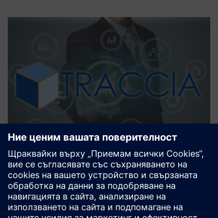
TRACCIA
TRACCIA е уеб базиран софтуер, който събира и
обработва в реално време множество данни,
представляващи разглеждания процес за анализ на