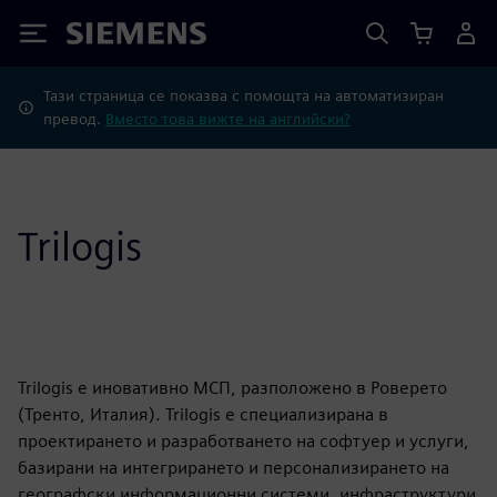
Siemens
Тази страница се показва с помощта на автоматизиран
превод.
Вместо това вижте на английски?
Trilogis
Trilogis е иновативно МСП, разположено в Роверето
(Тренто, Италия). Trilogis е специализирана в
проектирането и разработването на софтуер и услуги,
базирани на интегрирането и персонализирането на
географски информационни системи, инфраструктури