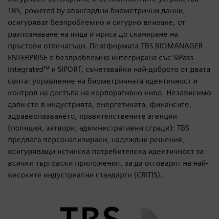
TBS, powered by авангардни биометрични данни,
осигуряват безпроблемно и сигурно влизане, от
разпознаване на лица и ириса до сканиране на
пръстови отпечатъци. Платформата TBS BIOMANAGER
ENTERPRISE е безпроблемно интегрирана със SiPass
integrated™ и SIPORT, съчетавайки най-доброто от двата
свята: управление на биометричната идентичност и
контрол на достъпа на корпоративно ниво. Независимо
дали сте в индустрията, енергетиката, финансите,
здравеопазването, правителствените агенции
(полиция, затвори, административни сгради): TBS
предлага персонализирани, надеждни решения,
осигуряващи истинска потребителска идентичност за
всички търговски приложения, за да отговарят на най-
високите индустриални стандарти (CRITIS).