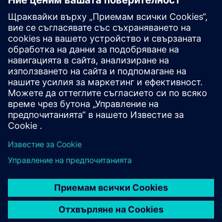
3D FLY
3D FLY е безконтактно устройство, което предефинира
идентификацията в високоскоростни среди. Това
интелигентно устройство използва алгоритми,
задвижвани от AI, гарантиращи сигурни съвпадения.
Приемайки безконтактната хигиена, тя о...
Научете повече