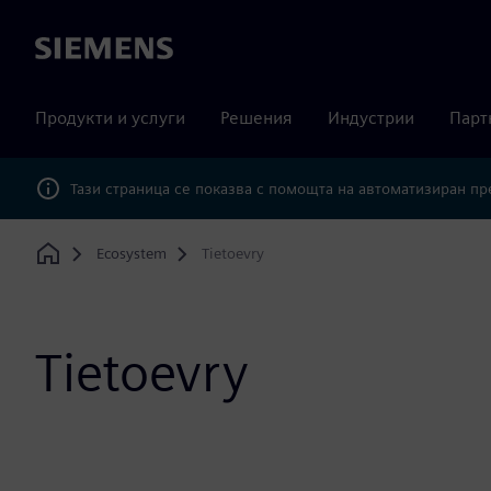
Siemens
Продукти и услуги
Решения
Индустрии
Парт
Тази страница се показва с помощта на автоматизиран п
Ecosystem
Tietoevry
Home
Tietoevry