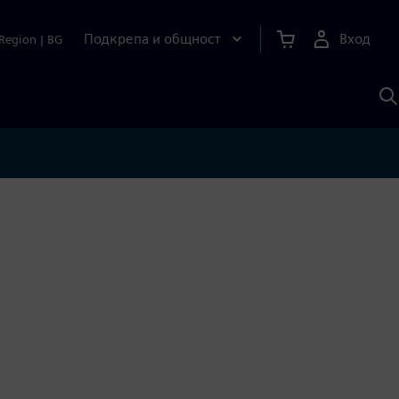
Подкрепа и общност
Вход
Region
|
BG
Т
с
S