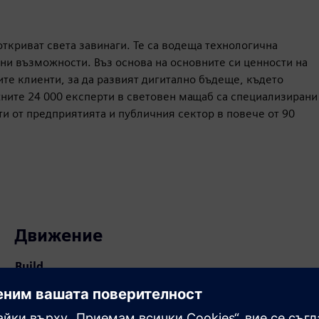
откриват света завинаги. Те са водеща технологична
ни възможности. Въз основа на основните си ценности на
ите клиенти, за да развият дигитално бъдеще, където
хните 24 000 експерти в световен мащаб са специализирани
и от предприятията и публичния сектор в повече от 90
Движение
Build
Разширява или надгражда продукт/решение на
Siemens Xcelerator чрез създаване на нов продукт или
създава ново клиентско решение чрез интегриране