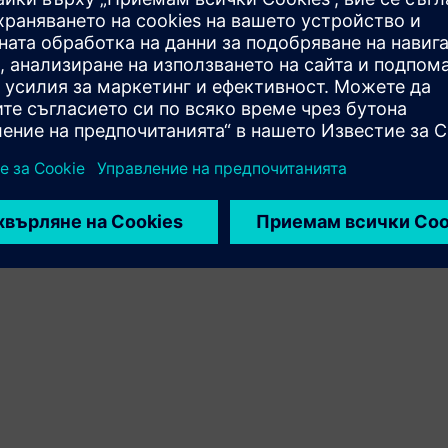
на продукта на Siemens Xcelerator и собствен продукт
Service
Предоставя услуга за продукт/решение на Siemens
Xcelerator, което помага на клиента да го внедри,
интегрира, оперира или поддържа