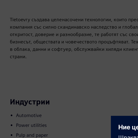
Tietoevry създава целенасочени технологии, които пре
компания със силно скандинавско наследство и глобал
откритост, доверие и разнообразие, те работят със сво
бизнесът, обществата и човечеството процъфтяват. Те
в облака, данни и софтуер, обслужвайки хиляди клиент
страни.
Индустрии
Automotive
Power utilities
Pulp and paper