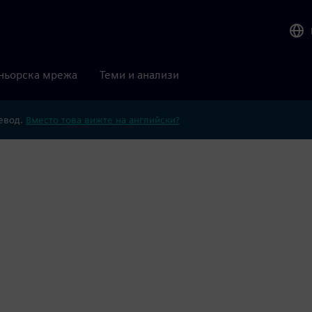
ньорска мрежа
Теми и анализи
ревод.
Вместо това вижте на английски?