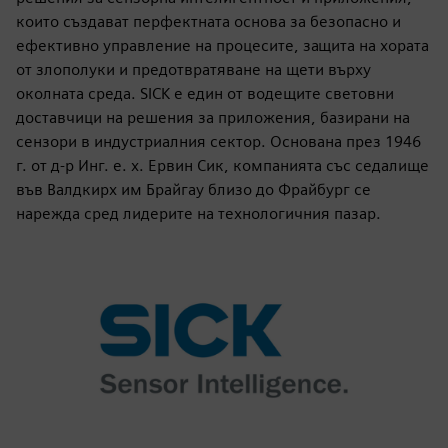
които създават перфектната основа за безопасно и
ефективно управление на процесите, защита на хората
от злополуки и предотвратяване на щети върху
околната среда. SICK е един от водещите световни
доставчици на решения за приложения, базирани на
сензори в индустриалния сектор. Основана през 1946
г. от д-р Инг. е. х. Ервин Сик, компанията със седалище
във Валдкирх им Брайгау близо до Фрайбург се
нарежда сред лидерите на технологичния пазар.