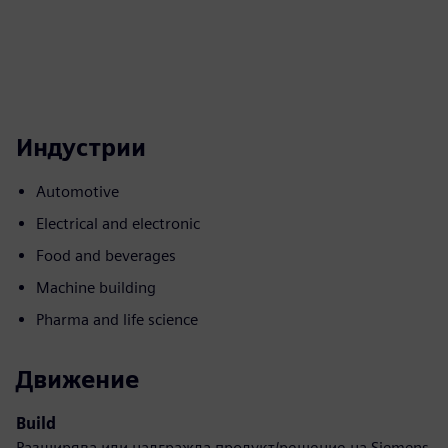
Индустрии
Automotive
Electrical and electronic
Food and beverages
Machine building
Pharma and life science
Движение
Build
Разширява или надгражда продукт/решение на Siemens