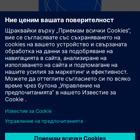
SICK ConnectX
SICK ConnectX е Industrial Edge приложение, което
свързва, обработва и предава данни от сензори и
устройства от сензори към индустриални и облачни
системи за анализ и автоматизация в реално време
Научете повече